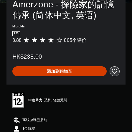
Amerzone - 探險家的記憶
傳承 (简体中文, 英语)
Microids
PS5
3.88
805个评价
平
均
评
HK$238.00
价
3
.
添加到购物车
8
8
颗
星
（
满
中度暴力, 恐怖, 轻微咒骂
分
5
颗
离线游玩已启动
星
，
1位玩家
8