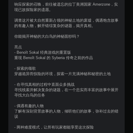
颗
响应探索的召唤，前往被遗忘的拉丁美洲国家 Amerzone，实
现已故探险家的遗愿。
星
调查这片被大自然重新占领的神秘土地的废墟，偶遇饱含故事
，
的有趣人物，解开错综复杂的谜题，揭开真相。
8
你能揭开神秘的大白鸟的神秘面纱吗？
0
亮点
- Benoît Sokal 经典游戏的重置版
5
重现 Benoît Sokal 的 Syberia 传奇之前的作品
个
- 探索的颂歌
穿越诡异而惊险的环境，探索一片充满神秘和秘密的土地
评
- 在寻找真相的过程中直面众多挑战
价
寻找线索并解决复杂的谜题，在一个忠实而丰富的故事中展开
寻找大白鸟的任务
）
- 偶遇有趣的人物
了解有深刻背景故事的人物，倾听他们的故事，弥补过去的错
误
- 两种难度模式，让所有玩家都能享受这次探险