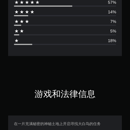
57%
评
14%
价
7%
3
5%
.
18%
8
8
颗
星
（
游戏和法律信息
满
分
5
在一片充满秘密的神秘土地上开启寻找大白鸟的任务