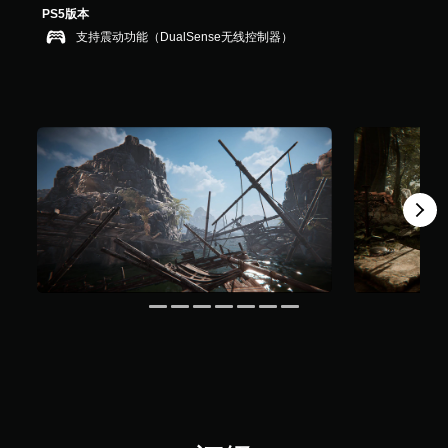
0
PS5版本
5
支持震动功能（DualSense无线控制器）
个
评
价
）