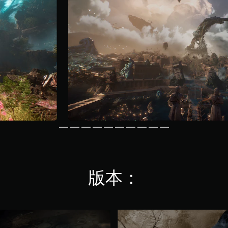
版本：
豪
华