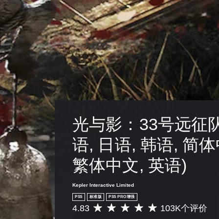
需
自
适
应
扳
机
效
果
即
可
游
光与影：33号远征队
玩
您
语, 日语, 韩语, 简体
无
需
繁体中文, 英语)
打
开
扳
Kepler Interactive Limited
机
PS5
标准版
PS5 PRO增强
自
4.83
103K个评价
平
适
均