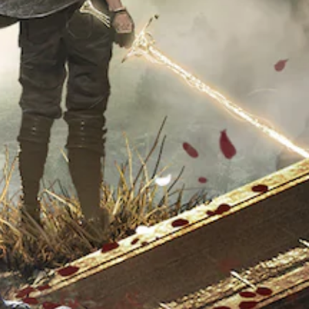
无
需
打
开
控
制
器
震
动
/
触
觉
反
馈
即
可
游
玩
游
戏
。
无