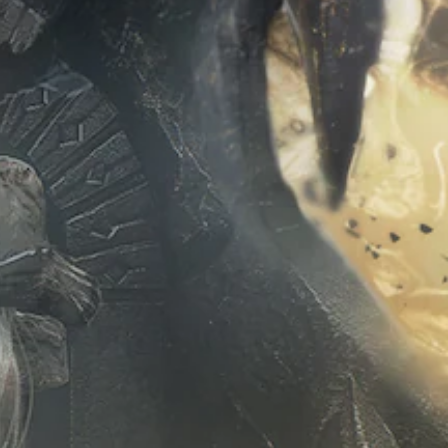
即
者
的
可
您
字
游
可
幕
玩
以
。
游
变
戏
更
。
重
要
的
无
颜
需
色
触
以
控
更
易
即
于
可
区
游
分
玩
它
们
您
。
无
需
使
用
触