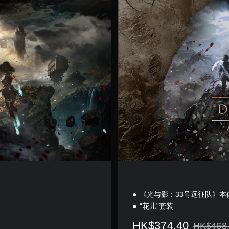
版
《光与影：33号远征队》本
“花儿”套装
HK$374.40
HK$468