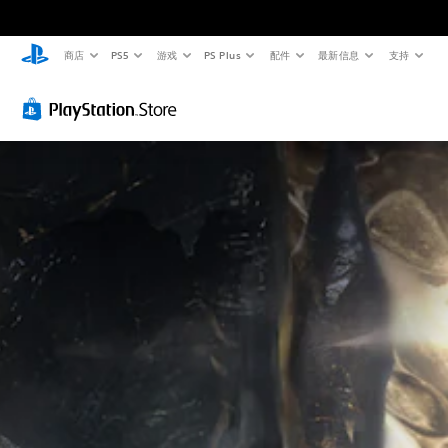
商店
PS5
游戏
PS Plus
配件
最新信息
支持
颜
字
无
色
幕
需
替
（
运
代
基
动
本
控
您
）
制
无
需
即
游
依
可
戏
赖
仅
游
于
包
玩
理
括
您
解
主
无
颜
要
需
色
故
使
游
事
用
玩
和
运
游
主
动
戏
要
控
，
角
制
或
色