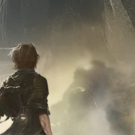
控
即
可
游
玩
游
戏
。
无
需
控
制
器
震
动
即
可
游
玩
您