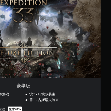
豪华版
体游戏
“光” - 玛埃尔装束
“影” - 古斯塔夫装束
.00
立省20%