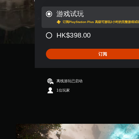
应
评
阻
价
游戏试玩
力
4
即
订阅PlayStation Plus 高级可游玩2小时的完整游戏试
.
可
8
游
HK$398.00
3
玩
颗
游
星
戏
（
订阅
。
满
分
5
颗
离线游玩已启动
星
，
1位玩家
1
0
3
K
个
评
价
）