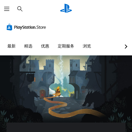
搜
索
音
字
可
游
量
幕
调
戏
控
（
整
速
制
基
操
度
本
作
（
您
最新
精选
优惠
定期服务
浏览
）
杆
高
可
灵
级
以
游
调
敏
）
戏
低
度
仅
您
单
包
（
可
个
括
基
以
音
主
本
降
频
要
低
）
音
故
游
量
提
事
戏
并
供
和
总
将
一
主
体
其
些
要
速
设
操
角
度
置
作
色
以
为
杆
的
放
静
灵