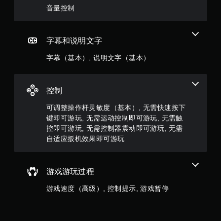
5
。
音量控制
颗
无
星
需
字幕和说明文字
控
，
制
字幕（基本）, 说明文字（基本）
器
8
震
动
9
控制
即
可
个
可调整操作杆灵敏度（基本）, 无需快速按下
游
键即可游玩, 无需运动控制即可游玩, 无需触
玩
评
控即可游玩, 无需控制器震动即可游玩, 无需
您
自适应扳机效果即可游玩
价
无
需
）
打
游戏游玩过程
开
控
游戏速度（高级）, 控制提示, 游戏暂停
制
器
震
动