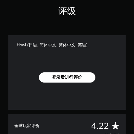
需
时
运
暂
评级
动
停
控
游
戏
制
（
即
仅
可
限
游
Howl (日语, 简体中文, 繁体中文, 英语)
离
玩
线
您
游
无
玩
需
）
使
。
用
登录后进行评价
运
动
控
制
即
可
游
玩
平
4.22
游
全球玩家评价
戏