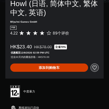
字
Howl (日语, 简体中文, 繁体
慢
音
敏
幕
游
。
度
。
中文, 英语)
戏
选
游
项
玩
说
。
Mi'pu'mi Games GmbH
过
明
程
PS5
文
。
4.22
89个评价
无
平
字
均
需
（
评
快
控
基
HK$23.40
价
HK$78.00
立省70%
速
制
从原价HK$78.00折扣优惠
本
4
按
优惠截至12/8/2026 02:59 PM UTC
提
）
.
下
过去30天内的最低价格：HK$78.00
示
2
在
键
2
您
游
即
添加到购物车
颗
可
戏
可
星
以
游
游
（
随
玩
满
玩
时
过
分
查
程
您
5
看
中度暴力
中
无
颗
游
，
需
星
戏
游
迅
，
控
戏
速
离线游玩已启动
8
制