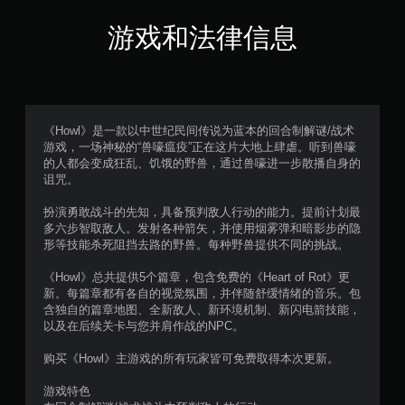
/
触
游戏和法律信息
觉
反
馈
即
可
游
《Howl》是一款以中世纪民间传说为蓝本的回合制解谜/战术
玩
游戏，一场神秘的“兽嚎瘟疫”正在这片大地上肆虐。听到兽嚎
游
的人都会变成狂乱、饥饿的野兽，通过兽嚎进一步散播自身的
戏
诅咒。
。
扮演勇敢战斗的先知，具备预判敌人行动的能力。提前计划最
多六步智取敌人。发射各种箭矢，并使用烟雾弹和暗影步的隐
无
形等技能杀死阻挡去路的野兽。每种野兽提供不同的挑战。
需
自
《Howl》总共提供5个篇章，包含免费的《Heart of Rot》更
适
新。每篇章都有各自的视觉氛围，并伴随舒缓情绪的音乐。包
应
含独自的篇章地图、全新敌人、新环境机制、新闪电箭技能，
扳
以及在后续关卡与您并肩作战的NPC。
机
效
购买《Howl》主游戏的所有玩家皆可免费取得本次更新。
果
游戏特色
即