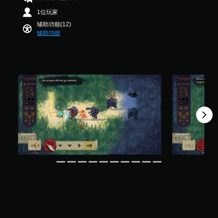
仅
或
9
。
包
在
1位玩家
个
括
限
评
辅助功能(12)
重
定
游
价
辅助功能
要
时
戏
）
声
间
暂
音
内
停
的
按
说
下
您
明
键
可
文
即
以
字
可
在
。
游
游
玩
戏
游
游
戏
玩
和
过
导
程
航
或
菜
过
单
场
。
动
画
中
无
随