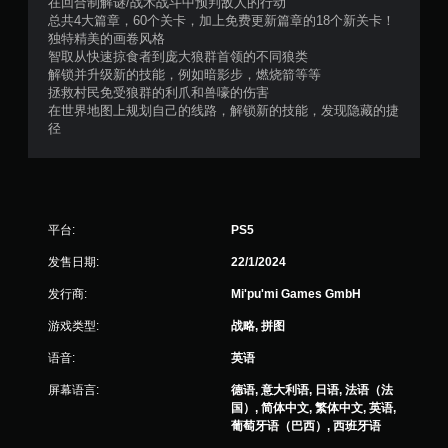
在回合制解谜/战术战斗中预判敌人的行动
可
总共4大篇章，60个关卡，加上免费更新篇章的18个新关卡！
游
独特精美的画卷风格
玩
智取从快速掠食者到庞大狼群首领的不同狼类
您
解锁并升级新的技能，例如暗影步，燃烧箭等等
无
拯救村民免受狼群的利爪和兽嚎的伤害
需
在世界地图上规划自己的线路，解锁新的技能，发现隐藏的捷
打
径
开
扳
机
自
适
平台:
PS5
应
阻
发售日期:
22/1/2024
力
即
发行商:
Mi'pu'mi Games GmbH
可
游
游戏类型:
战略, 拼图
玩
语音:
英语
游
戏
屏幕语言:
德语, 意大利语, 日语, 法语（法
。
国）, 简体中文, 繁体中文, 英语,
葡萄牙语（巴西）, 西班牙语