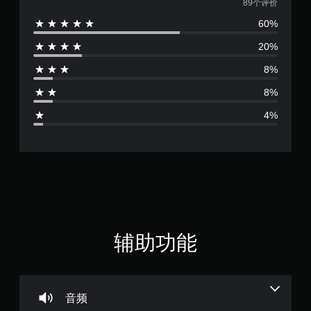
均
89个评价
。
60%
评
无
20%
价
需
触
8%
4
控
8%
即
.
可
4%
游
2
玩
您
2
无
需
颗
使
用
星
触
控
（
辅助功能
即
可
满
游
玩
分
游
音频
戏