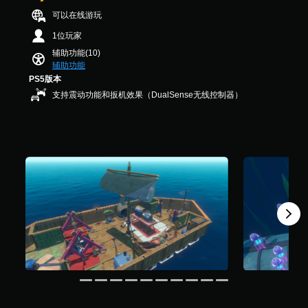
反
.
可以在线游玩
转
3
操
K
1位玩家
作
个
辅助功能(10)
杆
评
辅助功能
选
价
项
PS5版本
）
。
支持震动功能和扳机效果（DualSense无线控制器）
无
需
快
速
按
下
键
即
可
游
玩
您
无
需