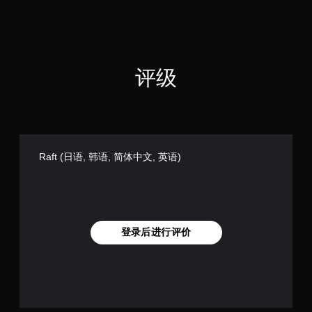
迅
速
或
在
限
定
评级
时
间
内
按
下
键
Raft (日语, 韩语, 简体中文, 英语)
即
可
游
玩
游
戏
登录后进行评价
和
导
航
菜
单
。