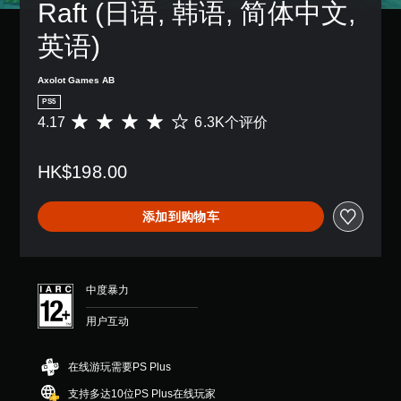
字
Raft (日语, 韩语, 简体中文, 
音
敏
暂
幕
。
度
停
。
英语)
选
游
项
戏
。
（
Axolot Games AB
仅
PS5
限
4.17
6.3K个评价
可
平
离
均
调
线
评
整
游
HK$198.00
价
操
玩
4
作
）
.
。
杆
添加到购物车
1
反
7
转
颗
（
星
基
（
中度暴力
满
本
分
）
用户互动
5
提
颗
供
星
在线游玩需要PS Plus
一
，
些
支持多达10位PS Plus在线玩家
6