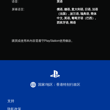
语音:
英语
果
即
屏幕语言:
俄语, 德语, 意大利语, 日语, 法语
可
（法国）, 波兰语, 瑞典语, 简体
游
中文, 英语, 葡萄牙语（巴西）,
玩
西班牙语, 韩语
您
无
需
購買或使用本內容需遵守PlayStation使用條款。
打
开
扳
机
自
适
应
阻
力
即
国家/地区：香港特别行政区
可
游
玩
游
支持
戏
。
隐私政策