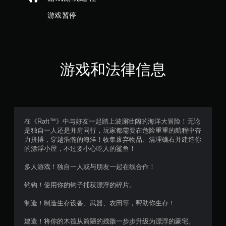
价
游
）
游戏暂停
戏
。
无
需
游戏和法律信息
控
制
器
震
动
即
在《Raft™》中与好友一起踏上波澜壮阔的海洋大冒险！无论
可
是独自一人还是并肩同行，玩家都需要在危险重重的航程中奋
游
力拼搏，穿越浩瀚的海洋！收集废弃物品、清理礁石并建造你
玩
的漂浮小屋，不过要小心吃人的鲨鱼！
您
多人游戏！独自一人或与朋友一起在线合作！
无
需
钓钩！使用你的钩子捕获漂浮的碎片。
打
开
制造！制造生存设备、武器、农田等，帮助你生存！
控
制
建造！将你的木筏从简陋的残骸一步步升级为漂浮的豪宅。
器