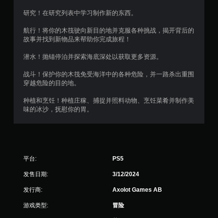
震
研究！在研究列表中学习制作新的东西。
动
/
航行！将你的木筏驶向新目的地并克服各种挑战，揭开背后的
触
故事并找到新物品来帮助你完成旅程！
觉
反
潜水！抛锚停泊并探索海底深处以获取更多资源。
馈
即
战斗！保护你的木筏免受海洋中的各种危险，并一路杀出重围
可
穿越危险的目的地。
游
玩
种植和烹饪！种植庄稼、捕捉并照料动物、烹饪菜肴并制作美
游
味的冰沙，抚慰你的胃。
戏
。
无
需
平台:
PS5
自
适
发售日期:
3/12/2024
应
发行商:
Axolot Games AB
扳
机
游戏类型:
冒险
效