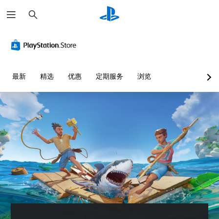
搜
索
音
字
可
游
量
幕
调
戏
控
（
整
暂
制
基
操
停
本
作
您
您
最新
精选
优惠
定期服务
浏览
）
杆
可
可
灵
以
以
游
调
敏
在
戏
低
游
度
仅
单
戏
包
（
个
游
括
基
音
玩
主
本
频
过
要
）
音
程
故
量
提
或
事
并
供
过
和
将
一
场
主
其
些
动
要
设
操
画
角
置
作
中
色
为
杆
随
的
静
灵
时