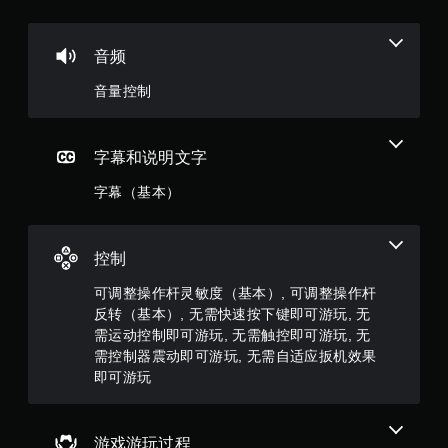
满
游
戏
分
。
音频
5
音量控制
无
颗
需
触
星
控
字幕和说明文字
即
，
字幕（基本）
可
游
6
玩
3
控制
您
无
3
可调整操作杆灵敏度（基本）, 可调整操作杆
需
反转（基本）, 无需快速按下键即可游玩, 无
使
5
用
需运动控制即可游玩, 无需触控即可游玩, 无
触
需控制器震动即可游玩, 无需自适应扳机效果
个
控
即可游玩
即
评
可
游
玩
游戏游玩过程