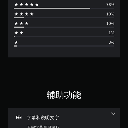
控
76%
评
制
10%
器
价
震
10%
4
动
即
1%
.
可
3%
游
5
玩
您
6
无
需
颗
打
开
星
控
制
（
辅助功能
器
震
满
动
/
分
触
字幕和说明文字
觉
5
反
无需字幕即可游玩