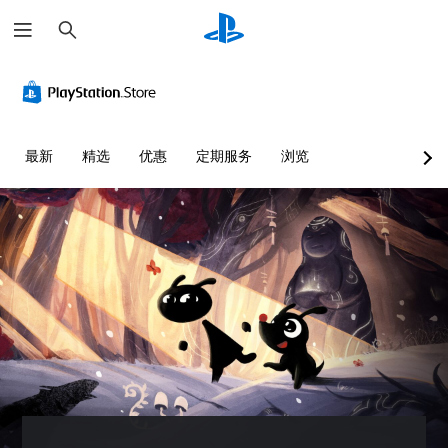
搜
索
无
无
控
需
需
制
字
快
提
幕
速
示
即
按
您
最新
精选
优惠
定期服务
浏览
可
下
可
游
键
以
玩
即
随
时
可
您
查
游
无
看
玩
需
游
字
您
戏
幕
无
控
即
需
制
可
迅
。
游
速
玩
或
，
教
在
因
程
限
为
定
提
此
时
示