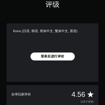
评级
触
离
控
线
游
即
玩
可
）
游
。
玩
Koira (日语, 韩语, 简体中文, 繁体中文, 英语)
您
无
需
使
用
触
登录后进行评价
控
即
可
游
玩
游
戏
。
平
4.56
全球玩家评价
无
均
116个评价
需