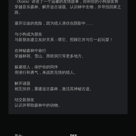
《Koira》讲述了一个温馨的友情故事，你和你的小狗朋友将
穿越音乐森林、解开远古谜题、认识林中生物，并寻找回家之
路。
避开沿途的危险，因为猎人潜伏在阴影中......
与小狗成为朋友
与新朋友建立友好关系：喂它、照顾它并与它一起玩耍！
在神秘森林中旅行
穿越林萌、雪山、黑暗洞穴等更多地方。
躲避猎人，保护你的同伴
用潜行和勇气，来战胜无情的猎人。
解开谜题
相互扶持，重建远古森林，激活其神秘古迹。
结交新朋友
认识并帮助森林中的动物。
平台:
PS5