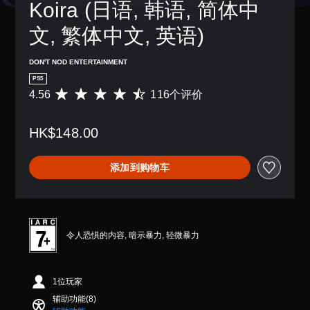
Koira (日语, 韩语, 简体中
游
间
您
戏
内
可
文, 繁体中文, 英语)
不
按
以
包
下
随
括
键
DON'T NOD ENTERTAINMENT
时
语
即
查
音
PS5
可
看
对
4.56
116个评价
平
游
游
话
均
玩
戏
。
评
游
游
HK$148.00
价
戏
玩
4
和
过
.
导
程
添加到购物车
5
航
教
6
菜
程
颗
单
信
星
。
息
（
。
满
令人恐惧的内容, 暗示暴力, 轻微暴力
无
分
需
5
游
运
颗
戏
1位玩家
星
动
暂
，
控
辅助功能(8)
停
1