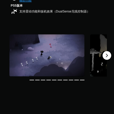
制
辅助功能
1
您
即
PS5版本
6
可
可
支持震动功能和扳机效果（DualSense无线控制器）
个
以
游
评
在
玩
价
游
）
戏
您
游
无
玩
需
过
使
程
用
或
运
过
动
场
控
动
制
画
即
中
可
随
游
时
玩
暂
游
停
戏
游
。
戏
（
无
仅
需
限