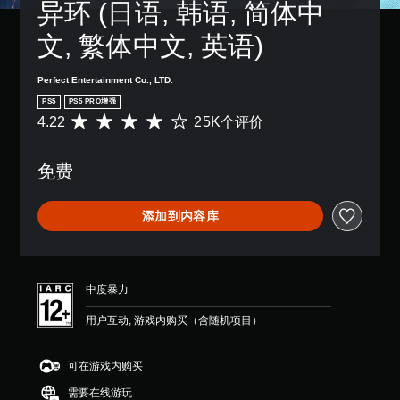
异环 (日语, 韩语, 简体中
文, 繁体中文, 英语)
Perfect Entertainment Co., LTD.
PS5
PS5 PRO增强
4.22
25K个评价
平
均
评
免费
价
4
.
添加到内容库
2
2
颗
星
（
中度暴力
满
分
用户互动, 游戏内购买（含随机项目）
5
颗
星
可在游戏内购买
，
需要在线游玩
2