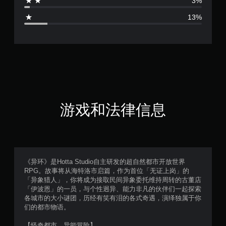
3%
.
13%
2
2
颗
星
（
游戏和法律信息
满
分
5
《异环》是Hotta Studio自主研发的超自然都市开放世界
RPG。故事将从海特洛市启篇，作为首位「无证上岗」的
颗
「异象猎人」，你将成为接取民间异象委托维持周转的古董店
「伊波恩」的一员，与个性迥异、能力非凡的伙伴们一起探索
星
各城市的大小谜团，历经有笑有泪的各式奇遇，演绎独属于你
们的都市物语。
，
【怪奇都市，异能冒险】