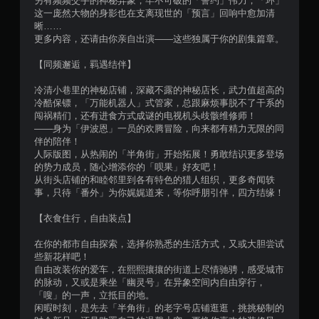
另有频频交手的神秘异象，牢不可破的「誓约」伟力，「环」
这一庞然大物的身影也在支离现世的「预言」回响中愈加清
晰……
更多内容，还请由你亲自出演——这些独属于你的剧集篇章。
【同频邂逅，羁遇结伴】
冷清小巷里的神秘店铺，深藏不露的神秘店长，武力值超高的
冷酷保镖，「万能机器人」式管家，总跟麻烦事脱不了干系的
闯祸精们，还有进食方式成谜的电视机头歧骸维修师！
——身为「伊波恩」一员的欢腾冒险，向来都有精力无限的同
伴的陪伴！
人际版图，从热闹的「半角街」开始拓展！勇敢结识更多登场
的势力成员，随心增添你的「呗果」好友吧！
从街头店铺的和睦邻里到各有特色的猎人组织，更多奇闻轶
事，只待「番外」为你娓娓道来，等你呼朋引伴，四方结缘！
【衣食住行，自由装点】
在你的都市自由探索，选择你熟悉的生活方式，又或大胆尝试
些新花样吧！
自由改装你的爱车，在熙熙攘攘的街道上尽情驰骋，感受城市
的脉动，又或是乘坐「幽灵号」在异象空间内自由穿行，
「嗖」的一声，立抵目的地。
闲暇时刻，是先去「半角街」的老字号店铺逛逛，挑挑秘制的