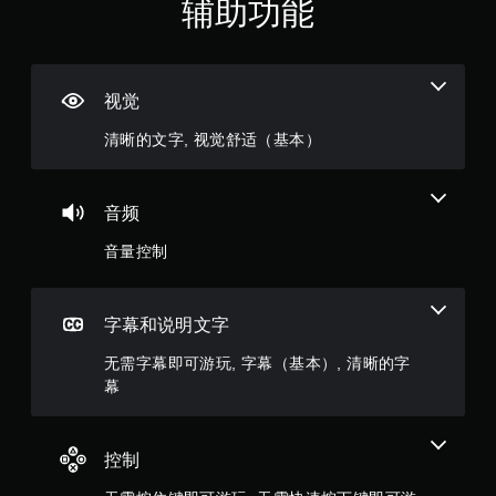
（
辅助功能
即
可
满
游
分
玩
视觉
您
5
无
清晰的文字, 视觉舒适（基本）
需
颗
打
开
星
控
音频
制
，
器
音量控制
震
2
动
/
4
字幕和说明文字
触
觉
3
无需字幕即可游玩, 字幕（基本）, 清晰的字
反
馈
幕
个
即
可
评
游
控制
玩
价
游