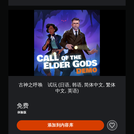
即
英
可
语
游
古
)
玩
神
游
之
戏
呼
和
唤
导
航
试
菜
玩
单
(
。
日
语
,
无
韩
需
语
古神之呼唤 试玩 (日语, 韩语, 简体中文, 繁体
运
,
中文, 英语)
动
简
控
体
制
中
免费
即
文
体验版
,
可
繁
游
添加到内容库
体
玩
中