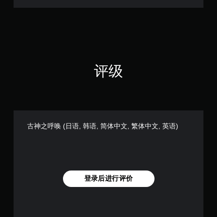
您
文
无
,
需
英
使
语
用
)
运
动
控
评级
制
即
可
游
玩
游
戏
古神之呼唤 (日语, 韩语, 简体中文, 繁体中文, 英语)
。
无
需
触
登录后进行评价
控
即
可
游