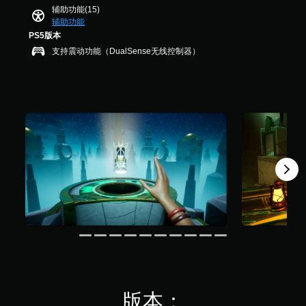
要
4
或
辅助功能(15)
视
玩
故
3
在
辅助功能
觉
过
事
个
限
PS5版本
不
程
和
评
定
适
或
主
支持震动功能（DualSense无线控制器）
价
时
的
过
要
）
间
游
场
角
内
戏
动
色
按
游
画
的
下
玩
中
字
键
过
随
幕
即
程
时
。
可
中
暂
游
，
停
清
玩
无
游
晰
游
需
戏
戏
的
摄
（
和
像
字
仅
导
头
限
幕
航
移
离
字
菜
动
线
幕
单
和
游
以
。
效
玩
更
果
）
易
版本：
即
。
无
于