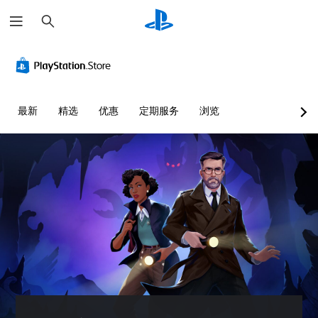
搜
索
清
音
无
无
可
晰
量
需
需
调
的
控
字
按
整
文
制
幕
住
难
字
即
键
度
您
最新
精选
优惠
定期服务
浏览
可
即
（
可
菜
游
可
基
以
单
调
玩
游
本
和
低
平
玩
）
您
单
视
无
您
您
个
显
需
无
可
音
示
字
需
以
频
(
幕
按
通
音
H
即
住
过
量
U
可
键
选
并
D
游
即
择
将
)
玩
可
其
其
文
，
游
他
设
字
因
玩
预
置
以
为
游
设
为
更
此
戏
难
静