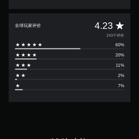
玩
您
无
平
需
4.23
全球玩家评价
使
均
用
243个评价
触
60%
评
控
即
20%
可
价
游
11%
玩
4
游
2%
戏
.
。
7%
2
无
3
需
控
颗
制
器
星
震
动