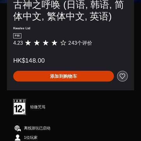
易
古神之呼唤 (日语, 韩语, 简
游
和
度
音
于
戏
导
等
。
阅
体中文, 繁体中文, 英语)
不
航
级
读
包
菜
降
的
括
单
低
Kwalee Ltd
方
语
。
游
式
音
PS5
戏
呈
对
4.23
243个评价
总
平
现
无
话
体
均
。
需
。
挑
评
快
HK$148.00
战
价
速
。
4
视
字
按
.
觉
幕
添加到购物车
2
下
舒
游
（
3
键
适
戏
基
颗
即
（
暂
本
星
可
基
停
）
（
游
本
满
您
轻微咒骂
游
玩
）
分
可
戏
5
您
在
以
仅
颗
无
可
在
包
离线游玩已启动
星
需
能
游
括
，
迅
造
戏
主
1位玩家
2
速
成
游