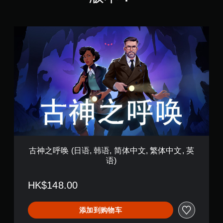
可
需
阅
游
读
同
玩
的
时
。
古
方
按
神
式
下
之
呈
键
呼
现
即
唤
。
可
(
日
游
语
玩
,
您
韩
无
语
需
,
同
简
时
体
古神之呼唤 (日语, 韩语, 简体中文, 繁体中文, 英
按
中
语)
下
文
或
,
按
繁
HK$148.00
住
体
多
中
个
文
添加到购物车
键
,