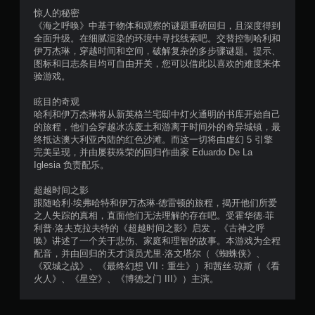
自
惊人的秘密
适
《海之呼唤》中基于物体和观察的谜题重磅回归，且深度得到
应
全面升级。在细腻渲染的环境中寻找线索吧。交替控制哈利和
阻
伊万杰琳，穿越时间和空间，破解复杂的多步骤谜题。提示、
力
图标和日志条目均可自由开关，您可以借此以喜欢的难度来体
即
验游戏。
可
游
眩目的奇观
玩
哈利和伊万杰琳将从新英格兰宅邸中灯火通明的书库开始自己
游
的旅程，他们会穿越冰冻废土和游离于时间外的奇异城镇，最
戏
终抵达澳大利亚内陆的红色沙滩。而这一切将由虚幻 5 引擎
。
完美呈现，并由屡获殊荣的回归作曲家 Eduardo De La
Iglesia 负责配乐。
超越时间之影
跟随哈利·埃弗哈特和伊万杰琳·德雷顿的旅程，揭开他们所爱
之人失踪的真相，直面他们无法理解的存在吧。受霍华德·菲
利普·洛夫克拉夫特的《超越时间之影》启发，《古神之呼
唤》讲述了一个关于悲伤、家庭和理智的故事。本游戏为全程
配音，并由回归的天才演员尤里·洛文塔尔（《蜘蛛侠》、
《双城之战》、《最终幻想 VII：重生》）和茜丝·琼斯（《看
火人》、《星空》、《博德之门 III》）主演。