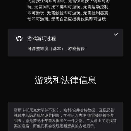
无需按住键即可游玩, 无需快速按下键即可游
戏
玩, 无需同时按下键即可游玩, 无需运动控制
。
）
即可游玩, 无需触控即可游玩, 无需控制器震
动即可游玩, 无需自适应扳机效果即可游玩
无
需
自
游戏游玩过程
适
应
可调整难度（基本）, 游戏暂停
扳
机
效
果
即
游戏和法律信息
可
游
玩
您
无
需
密斯卡托尼克大学并不安宁。哈利·埃弗哈特教授一直强忍着
打
视线中若隐若现的诡异阴影；学生伊万杰琳·德雷顿则被怪梦
开
纠缠，总是梦见十年前发掘出的一件文物。二人踏上了寻找答
扳
案的道路，而他们将会发现远超想象的古老启示。
机