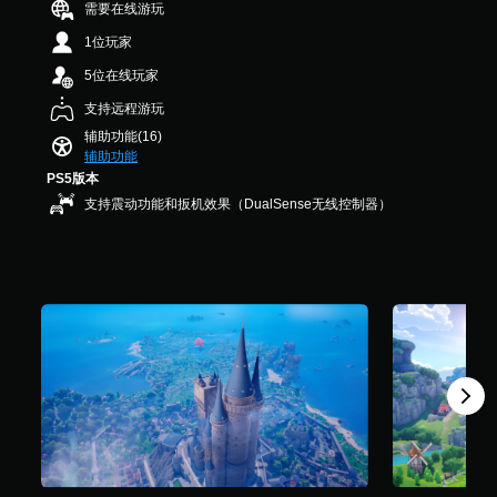
其
需要在线游玩
1
整
速
说
他
4
操
反
1位玩家
明
玩
K
作
应
家
文
个
5位在线玩家
杆
活
的
评
字
灵
动
H
支持远程游玩
价
（
敏
U
您
）
辅助功能(16)
基
度
D
可
辅助功能
本
（
或
以
PS5版本
）
地
基
降
支持震动功能和扳机效果（DualSense无线控制器）
图
在
低
本
上
游
快
）
标
戏
速
提
记
游
反
供
兴
玩
应
一
趣
过
活
些
点
程
动
操
或
中
（
作
特
，
必
杆
定
游
须
灵
信
戏
在
敏
息
仅
限
度
，
包
定
选
而
括
时
项
无
重
间