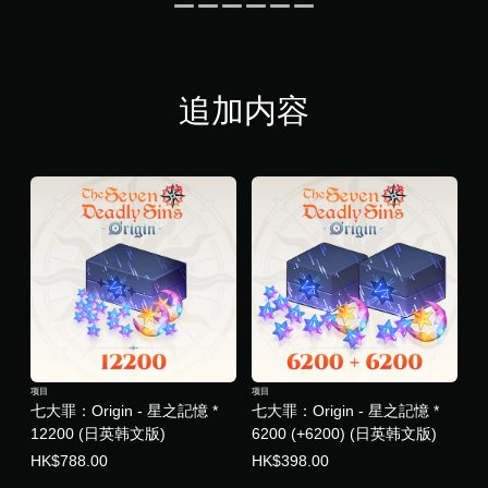
。
需
要
内
使
声
匹
用
音
配
无
语
的
屏
需
音
说
幕
控
追加内容
或
明
上
制
文
文
提
器
字
字
示
震
输
。
的
动
入
操
进
即
作
清
行
）
可
晰
通
的
游
的
信
挑
玩
说
。
战
您
明
等
无
级
文
需
。
字
打
说
开
项目
项目
控
明
控
七大罪：Origin - 星之記憶 *
七大罪：Origin - 星之記憶 *
文
制
制
12200 (日英韩文版)
6200 (+6200) (日英韩文版)
字
器
提
以
震
HK$788.00
HK$398.00
示
更
动