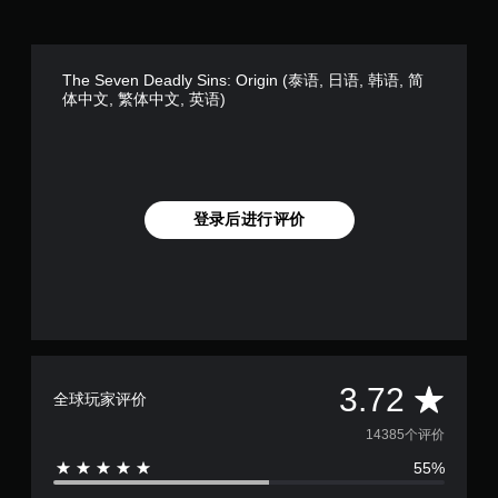
可
游
游
戏
玩
游
玩
The Seven Deadly Sins: Origin (泰语, 日语, 韩语, 简
您
过
体中文, 繁体中文, 英语)
无
程
需
教
打
程
开
信
扳
息
机
。
登录后进行评价
自
适
应
阻
力
即
可
游
玩
平
3.72
全球玩家评价
游
戏
均
14385个评价
。
55%
评