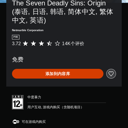
字
The Seven Deadly Sins: Origin 
独
他
可
。
，
幕
激
预
(泰语, 日语, 韩语, 简体中文, 繁体
以
以
。
活
设
变
便
一
中文, 英语)
布
更
更
系
清
局
重
易
列
，
晰
Netmarble Corporation
要
于
辅
或
的
的
与
PS5
助
者
颜
其
字
3.72
14K个评价
平
功
我
色
他
幕
均
能
们
以
玩
评
，
字
提
更
家
免费
价
帮
幕
供
易
通
3
助
以
一
于
信
.
您
更
些
区
。
添加到内容库
7
游
易
重
分
2
玩
于
新
它
颗
游
标
阅
映
们
星
戏
读
记
射
。
（
。
的
支
通
中度暴力
满
方
持
信
分
式
。
用户互动, 游戏内购买（含随机项目）
简
您
5
呈
化
可
颗
现
可
的
以
星
。
可在游戏内购买
在
调
快
，