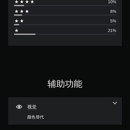
10%
价
8%
3
5%
.
21%
7
2
颗
星
（
辅助功能
满
分
视觉
5
颜色替代
颗