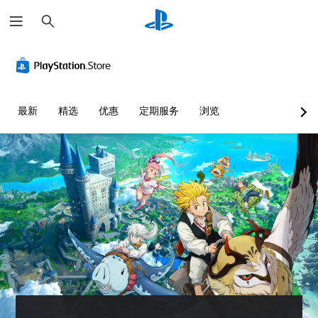
搜
索
颜
3
字
控
可
快
色
D
幕
制
调
速
替
音
（
器
整
聊
代
效
基
重
难
天
本
新
度
您
您
您
最新
精选
优惠
定期服务
浏览
）
映
（
无
可
可
射
高
需
以
以
游
依
开
（
级
发
戏
赖
启
送
基
）
仅
于
音
和
包
本
您
理
频
接
括
）
可
解
输
收
主
以
您
颜
出
预
要
自
可
色
，
设
故
定
以
游
以
字
事
义
将
玩
便
词
和
挑
控
游
享
、
主
战
制
戏
受
短
要
等
变
，
环
语
角
级
更
或
绕
或
色
或
为
者
音
图
的
单
其
您
效
标