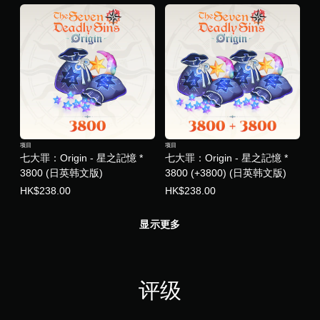
您
易
/
可
于
触
以
阅
觉
随
读
反
时
的
馈
查
方
即
看
式
可
游
呈
游
戏
现
玩
控
。
游
制
戏
。
项目
项目
。
七大罪：Origin - 星之記憶 *
七大罪：Origin - 星之記憶 *
3800 (日英韩文版)
3800 (+3800) (日英韩文版)
教
无
程
HK$238.00
HK$238.00
需
提
自
示
适
显示更多
您
应
可
扳
以
机
随
效
评级
时
果
查
即
看