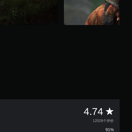
平
4.74
均
12028个评价
91%