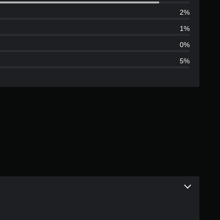
评
2%
价
1%
4
0%
5%
.
7
4
颗
星
（
满
分