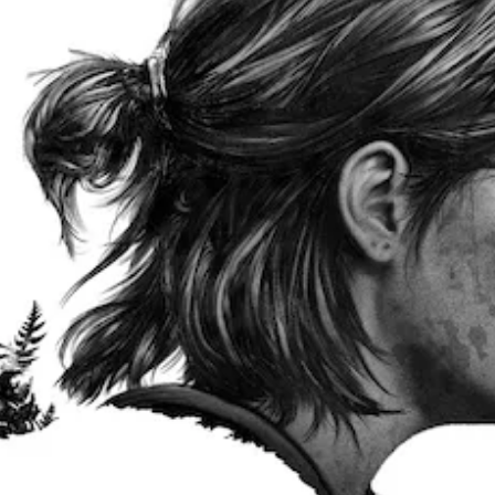
或
为
游
更
幕
单
静
戏
易
。
独
音
控
于
激
。
制
阅
清
活
。
读
一
晰
的
单
系
的
方
可
声
列
式
字
调
道
辅
呈
幕
助
整
音
现
功
字
操
频
。
能
幕
作
您
，
以
杆
可
大
帮
更
灵
以
号
助
易
将
敏
您
于
字
每
游
度
阅
体
个
玩
读
（
菜
喇
游
的
基
单
叭
戏
方
本
和
的
。
式
）
平
音
呈
视
频
现
提
可
显
输
。
供