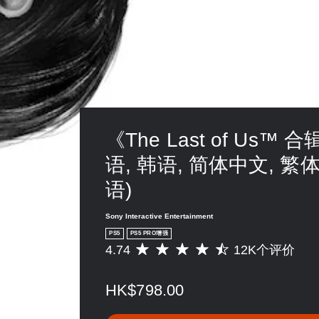
限
者
可
读
定
您
器
游
时
可
将
玩
间
以
完
内
您
变
整
匹
无
更
呈
配
需
重
现
屏
按
要
游
幕
住
的
戏
上
键
颜
游
《The Last of Us™ 合
提
即
色
玩
示
可
以
语, 韩语, 简体中文, 繁
过
的
游
更
程
操
玩
易
语)
必
作
游
于
须
）
戏
区
的
Sony Interactive Entertainment
的
和
分
背
挑
PS5
PS5 PRO增强
导
它
景
战
4.74
12K个评价
航
平
们
文
等
菜
均
。
字
级
单
评
和
。
HK$798.00
。
价
视
高
4
觉
对
.