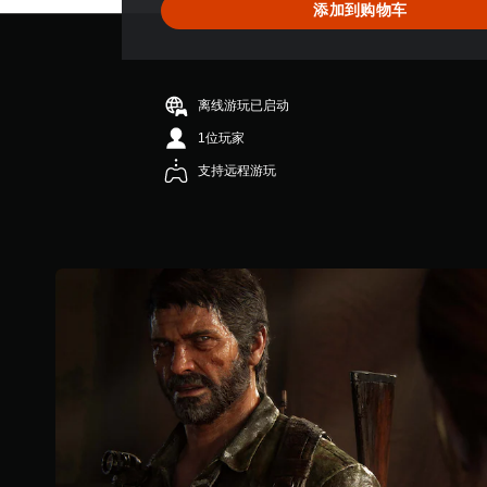
游
信
无
添加到购物车
比
7
息
戏
需
4
度
。
速
快
颗
视
度
速
星
觉
视
（
（
按
离线游玩已启动
角
觉
高
满
下
1位玩家
色
分
提
级
键
、
5
示
）
支持远程游玩
即
敌
颗
替
可
您
人
星
代
可
、
游
，
以
道
玩
1
视
降
具
2
觉
您
低
和
K
信
无
游
互
个
息
需
戏
动
评
还
迅
总
对
价
可
速
体
象
）
通
或
速
在
过
在
度
环
音
限
以
境
频
定
放
中
方
时
慢
更
式
间