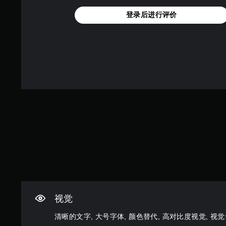
下
适
。
登录后进行评价
的
键
游
即
教
戏
可
程
游
游
玩
提
玩
过
示
程
您
您
和
无
可
过
需
以
场
同
随
动
时
时
画
按
查
中
下
看
，
或
游
无
按
戏
需
住
游
摄
多
玩
像
个
过
头
键
程
视觉
移
即
教
动
可
程
清晰的文字, 大号字体, 颜色替代, 高对比度视觉, 视
和
游
信