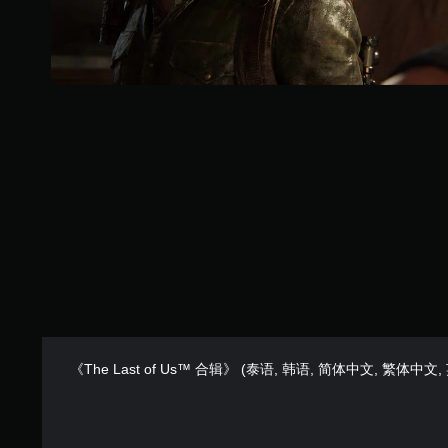
游
易
或
内
戏
于
控
按
游
识
制
下
玩
别
器
键
过
。
震
即
程
动
可
。
呈
视
游
现
觉
玩
。
控
游
舒
制
戏
适
和
提
（
导
示
高
航
您
级
菜
可
）
单
以
。
在
随
可
时
能
无
查
造
《The Last of Us™ 合辑》 (泰语, 韩语, 简体中文, 繁体中文,
需
看
成
游
同
视
戏
时
觉
控
按
不
制