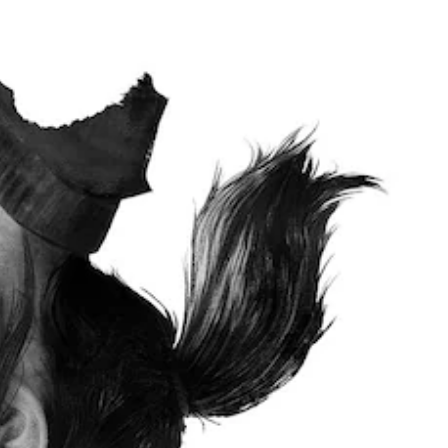
基
以
的
读
。
便
本
。
快
享
）
速
受
颜
提
反
环
色
供
应
绕
替
一
活
音
代
些
效
动
反
您
。
您
转
无
可
操
需
屏
以
作
依
降
幕
杆
赖
低
选
阅
于
快
项
读
理
速
。
解
器
反
颜
（
应
色
无
高
活
游
需
级
动
玩
按
（
）
游
住
必
戏
屏
须
键
，
幕
在
即
或
阅