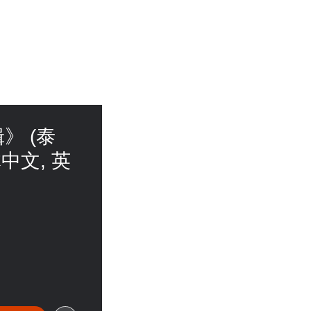
辑》 (泰
体中文, 英