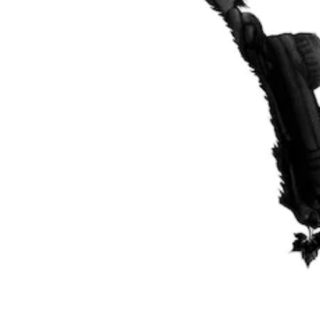
跳
示
出
一
(
设
过
些
大
H
置
谜
操
号
U
为
题
作
D
相
字
杆
您
)
同
幕
灵
可
文
。
敏
字
以
字
度
幕
跳
以
选
3
以
过
更
项
D
更
单
大
。
大
音
个
的
的
谜
效
字
字
题
可
号
您
号
或
呈
调
可
呈
系
现
整
以
现
列
，
操
开
，
谜
以
启
作
以
题
便
音
杆
便
。
更
频
更
反
易
输
易
转
于
简
出
于
阅
（
，
化
阅
读