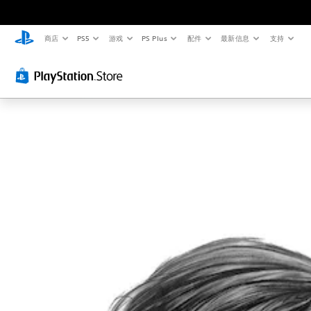
商店
PS5
游戏
PS Plus
配件
最新信息
支持
清
音
字
控
可
晰
量
幕
制
调
的
控
（
器
整
文
制
高
重
难
字
级
新
度
您
）
映
（
可
菜
以
射
高
单
游
调
和
（
级
戏
低
平
内
高
）
单
视
的
级
您
个
显
语
）
可
音
示
音
以
频
您
(
对
自
音
可
H
话
定
量
以
U
提
义
并
完
D
供
挑
将
全
)
完
战
其
自
文
整
等
设
定
字
的
级
置
义
以
字