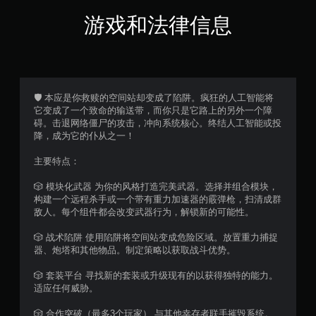
游戏和法律信息
🛡 本应是你救赎的空间站却变成了陷阱。疯狂的人工智能将
它变成了一个致命的输送带，而你只是它路上的另外一个障
碍。击退网络僵尸的攻击，冲向系统核心。终结人工智能或投
降，成为它的仆从之一！
主要特点：
🎲 模块化武器 为你的风格打造完美武器。选择并组合模块，
构建一个远程杀手或一个带有重力加速器的霰弹枪，扫清成群
敌人。每个组件都会改变武器行为，解锁新的可能性。
🎲 战术陷阱 使用陷阱将空间站变成危险区域。放置重力捕捉
器、炮塔和其他物品。制定策略以获取战斗优势。
🎲 套装平台 寻找新的套装或升级现有的以获得独特的能力。
适应任何威胁。
🎲 合作突破（最多3个玩家） 与其他幸存者联手摧毁系统。