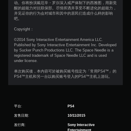
动。你将扮演戴厄辛・罗尔深入戒严体制下的西雅图，用新觉
星
醒的超能力对抗联保部。尽情挥洒并享受不断进化的超能力，
并见证你的行为会对城市和其中的居民们造成什么样的影响
，
吧。
1
Copyright：
3
©2014 Sony Interactive Entertainment America LLC.
Published by Sony Interactive Entertainment Inc. Developed
5
by Sucker Punch Productions LLC. The Space Needle is a
registered trademark of Space Needle LLC and is used
4
under license.
4
单次购买後，本内容可於被购买账号指定为「常用PS4™」的
PS4™主机和另一台以购买账号登入的PS4™主机上游玩。
2
个
评
平台:
PS4
价
发售日期:
10/11/2015
）
发行商:
Sony Interactive
Entertainment