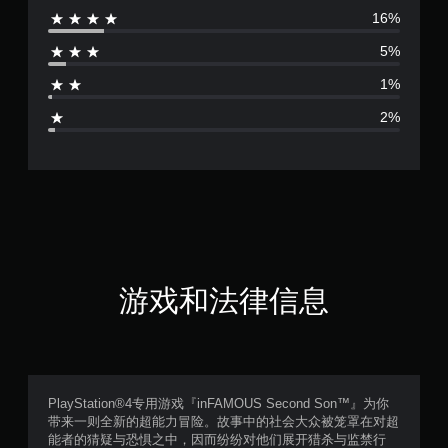
16%
价
5%
4
1%
.
2%
6
3
颗
星
（
游戏和法律信息
满
分
5
PlayStation®4专用游戏『inFAMOUS Second Son™』为你
带来一则全新的超能力冒险。故事中的社会大众被笼罩在对超
颗
能者的猜疑与恐惧之中，因而纷纷对他们展开猎杀与监禁行