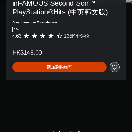
inFAMOUS Second Son™ 
PlayStation®Hits (中英韩文版)
Sony Interactive Entertainment
PS4
4.63
135K个评价
平
均
评
HK$148.00
价
4
.
添加到购物车
6
3
颗
星
（
满
分
5
颗
星
，
1
3