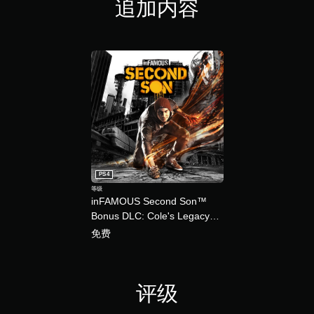
追加内容
5
K
个
评
价
）
PS4
等级
inFAMOUS Second Son™
Bonus DLC: Cole's Legacy
(中英韩文版)
免费
评级