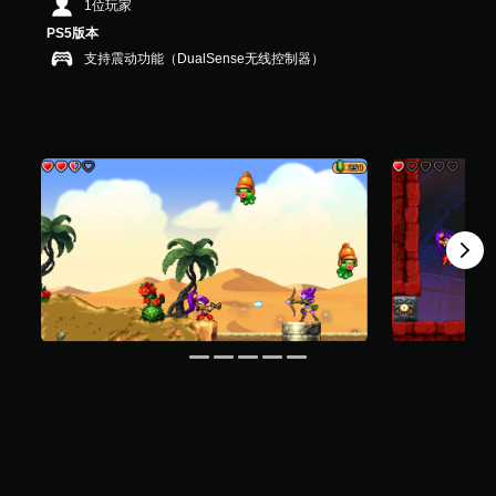
1位玩家
1
.
PS5版本
8
支持震动功能（DualSense无线控制器）
K
个
评
价
）