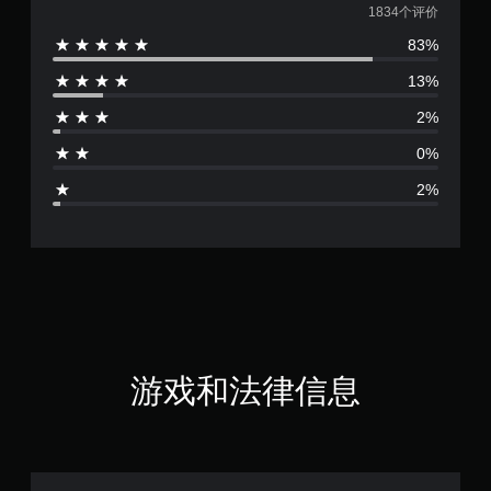
均
1834个评价
83%
评
13%
价
2%
4
0%
.
2%
7
5
颗
星
（
游戏和法律信息
满
分