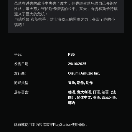
5
虽然在过去的战斗中失去了魔力，但香缇依然凭借自己开朗的
性格，每天努力守护斯卡特镇的和平。某天，香缇和斯卡特镇
颗
迎来了巨大的危机！
与瑞丝姬·布茨携手，封印海盗王的黑暗之力，夺回宁静的小
星
镇吧！
，
1
平台:
PS5
8
发售日期:
29/10/2025
3
发行商:
Oizumi Amuzio Inc.
4
游戏类型:
冒险, 动作, 动作
个
屏幕语言:
德语, 意大利语, 日语, 法语（法
国）, 简体中文, 英语, 西班牙语,
评
韩语
价
）
購買或使用本內容需遵守PlayStation使用條款。