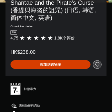
Shantae and the Pirate's Curse 
(香緹與海盜的詛咒) (日语, 韩语, 
简体中文, 英语)
Oizumi Amuzio Inc.
PS5
4.75
1.8K个评价
平
均
评
HK$238.00
价
4
.
添加到购物车
7
5
颗
星
（
满
轻微暴力
分
5
颗
离线游玩已启动
星
，