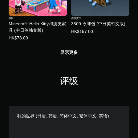
您
无
需
打
项目
虚拟货币
开
Minecraft: Hello Kitty和朋友家
3500 令牌包 (中日英韩文版)
控
具 (中日英韩文版)
HK$157.00
制
HK$78.00
器
震
动
显示更多
/
触
觉
反
评级
馈
即
可
游
玩
游
戏
我的世界 (日语, 韩语, 简体中文, 繁体中文, 英语)
。
无
需