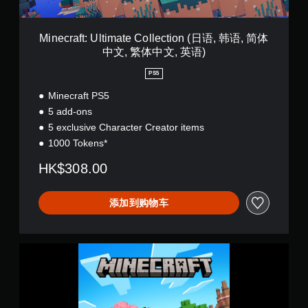
l
和
t
导
i
航
Minecraft: Ultimate Collection (日语, 韩语, 简体
m
菜
中文, 繁体中文, 英语)
a
单
t
。
PS5
e
C
Minecraft PS5
无
o
5 add-ons
需
l
5 exclusive Character Creator items
运
l
1000 Tokens*
e
动
c
控
HK$308.00
t
制
i
即
o
可
添加到购物车
n
游
(
玩
日
语
您
S
,
无
t
韩
需
a
语
使
n
,
用
d
简
运