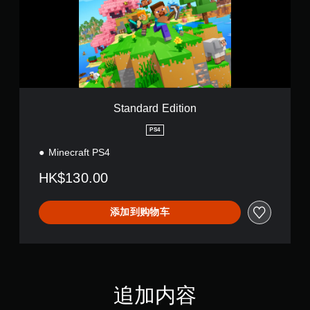
a
体
动
r
中
控
d
文
制
E
,
即
d
繁
可
i
体
游
t
中
玩
i
文
游
o
Standard Edition
,
戏
n
英
。
PS4
语
)
Minecraft PS4
无
需
HK$130.00
触
控
即
添加到购物车
可
游
玩
您
无
追加内容
需
使