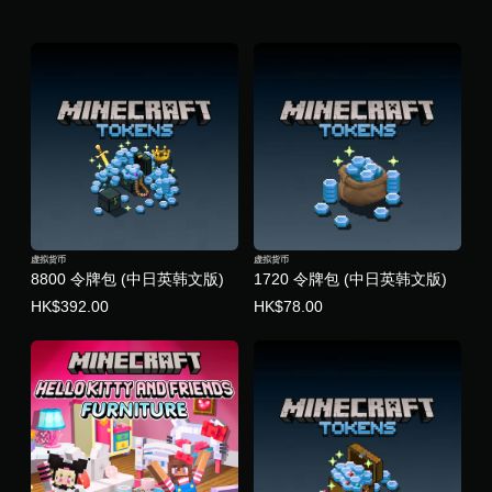
用
触
控
即
可
游
玩
游
戏
。
无
虚拟货币
虚拟货币
需
8800 令牌包 (中日英韩文版)
1720 令牌包 (中日英韩文版)
控
HK$392.00
HK$78.00
制
器
震
动
即
可
游
玩