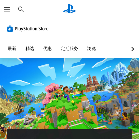
搜
索
清
音
无
控
可
文
晰
量
需
制
调
字
的
控
字
器
整
聊
文
制
幕
重
难
天
字
即
新
度
转
您
最新
精选
优惠
定期服务
浏览
可
映
（
录
可
菜
游
射
基
以
单
可
调
玩
（
本
和
以
低
平
基
）
为
您
单
视
本
您
无
您
个
显
大
）
需
可
音
示
声
字
以
您
频
(
朗
幕
通
可
音
H
读
即
过
以
量
U
文
可
选
将
并
D
字
游
择
控
将
)
聊
玩
其
制
其
文
天
，
他
变
设
字
。
因
预
更
置
以
为
设
为
为
更
此
难
其
快
静