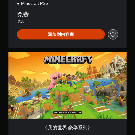
相
间
中
Minecraft PS5
关
内
文
免费
的
按
,
其
下
英
试玩
他
键
语
文
即
)
添加到内容库
本
可
和
游
视
玩
觉
游
《
信
戏
我
息
和
的
。
导
世
航
界
菜
视
豪
单
华
觉
。
系
提
列
示
无
》
替
需
代
同
视
时
觉
《我的世界 豪华系列》
按
信
下