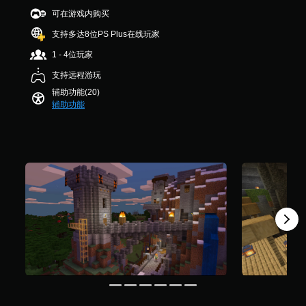
音
整
更
M
视
游
可在游戏内购买
效
易
个
操
觉
戏
。
于
评
支持多达8位PS Plus在线玩家
作
不
控
与
价
适
杆
制
1 - 4位玩家
其
）
的
屏
。
灵
他
游
幕
支持远程游玩
敏
玩
戏
阅
度
辅助功能(20)
手
家
游
读
（
辅助功能
动
通
玩
器
基
信
保
过
（
本
。
存
程
基
）
中
您
本
，
提
可
）
无
供
以
需
一
屏
创
摄
些
幕
建
像
操
阅
手
头
作
读
动
移
杆
器
保
动
灵
将
存
和
敏
帮
点
效
度
助
，
果
选
您
以
即
项
开
便