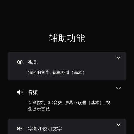
9
即
可
颗
游
玩
星
游
戏
（
辅助功能
。
满
分
视觉
5
清晰的文字, 视觉舒适（基本）
颗
星
音频
，
音量控制, 3D音效, 屏幕阅读器（基本）, 视
觉提示替代
1
9
字幕和说明文字