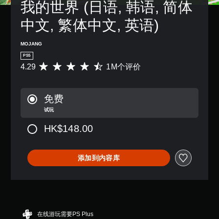
易
我的世界 (日语, 韩语, 简体
游
度
他
速
音
于
戏
等
预
。
聊
阅
中文, 繁体中文, 英语)
不
级
设
读
天
包
降
布
的
括
3
低
您
局
MOJANG
方
语
游
可
D
，
式
音
PS5
戏
以
音
或
呈
对
4.29
1M个评价
总
发
平
者
效
现
话
体
送
均
我
。
您
。
挑
和
评
们
可
战
接
价
提
免费
以
。
收
4
视
供
开
预
试玩
.
觉
一
启
设
2
些
舒
控
音
HK$148.00
字
9
重
适
制
频
词
颗
新
（
输
提
、
星
映
基
出
示
短
（
射
添加到内容库
本
，
语
满
支
您
以
）
或
分
持
可
便
图
5
。
在
以
享
标
颗
可
随
受
，
星
能
时
环
可
以
，
造
查
绕
在线游玩需要PS Plus
调
便
1
成
看