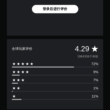
自
登录后进行评价
适
应
扳
机
效
果
即
可
平
4.29
游
全球玩家评价
玩
均
1964336个评价
您
72%
评
无
需
9%
打
价
开
7%
扳
4
机
1%
自
.
适
11%
应
2
阻
力