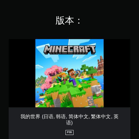
可
。
始
准
游
游
确
玩
玩
返
无
。
版本：
游
回
需
戏
您
快
并
离
速
调
开
按
整
游
我
设
下
戏
的
定
的
世
键
，
位
界
即
但
置
(
可
可
。
日
游
能
语
玩
无
,
法
您
韩
呈
无
语
现
需
,
与
迅
简
游
速
体
戏
或
中
我的世界 (日语, 韩语, 简体中文, 繁体中文, 英
游
在
文
语)
玩
限
,
过
定
繁
PS5
程
时
体