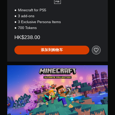
息
PS5
键
还
即
Minecraft for PS5
可
可
通
3 add-ons
过
游
3 Exclusive Persona Items
音
玩
700 Tokens
频
您
方
无
HK$238.00
式
需
或
同
控
时
添加到购物车
制
按
器
下
震
或
动
M
按
呈
i
住
现
n
多
。
e
个
c
键
r
即
a
可
f
游
t
玩
:
游
U
戏