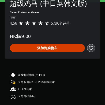
超级鸡马 (中日英韩文版)
Clever Endeavour Games
PS4
4.56
5.3K个评价
平
均
评
HK$99.00
价
4
.
添加到购物车
5
6
颗
星
（
满
分
在线游玩需要PS Plus
5
支持多达4位PS Plus在线玩家
颗
星
1 - 4位玩家
，
5
支持远程游玩
.
3