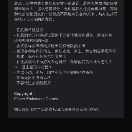
，
游戏，其中的关卡由您和好友一道设置。若您闯关成功而好友
却未能通关，那么您将得分！无论是联机还是单机游戏，都能
5
和您的动物朋友们一起挑战不同地点的各种关卡，与好友共同
寻找开心玩乐的新方式。
3
- 联机和单机游戏
2
- 从脑洞大开的障碍设置到千方百计地顺利通关，游戏的每一
步都充满独特的乐趣
3
- 各式各样的障碍物搭建出花样无限的关卡
- 发现各种各样的地点，例如农场、冰山、舞会和金字塔等等
个
- 创建、保存和分享自定义关卡
- 在挑战模式下向好友发起挑战，邀请他们尝试通过您的关
评
卡，登上全球排行榜！
- 尝试小鸡、小马、绵羊和其他奇妙的动物角色
- 欢乐无限的卡通风格
价
- 不容错过的超酷配乐
）
Copyright：
Clever Endeavour Games
购买或使用本产品需遵从SEN服务条款及使用协议。