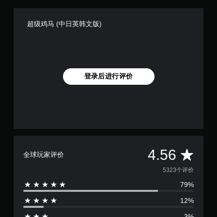
超级鸡马 (中日英韩文版)
登录后进行评价
平
4.56
全球玩家评价
均
5323个评价
79%
评
12%
价
3%