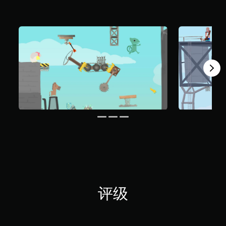
K
个
评
价
）
评级