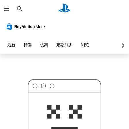
搜
这
索
可
能
不
是
您
要
找
的
最新
精选
优惠
定期服务
浏览
.
.
.