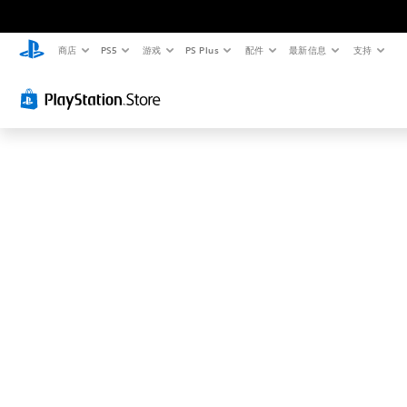
这
可
能
商店
PS5
游戏
PS Plus
配件
最新信息
支持
不
是
您
要
找
的
.
.
.