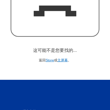
这可能不是您要找的...
返回
Store
或
主屏幕
。