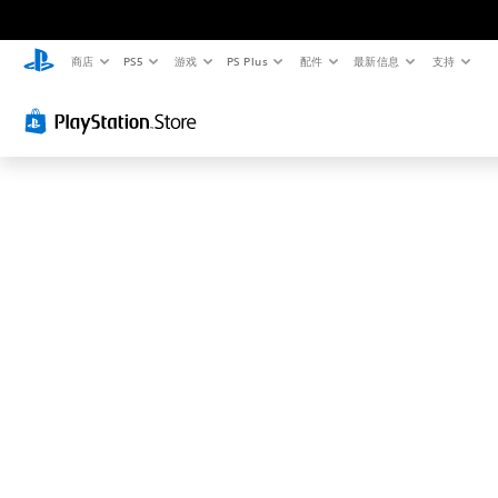
这
可
能
商店
PS5
游戏
PS Plus
配件
最新信息
支持
不
是
您
要
找
的
.
.
.