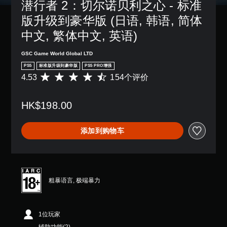
潜行者 2：切尔诺贝利之心 - 标准
间
可
内
版升级到豪华版 (日语, 韩语, 简体
以
按
变
中文, 繁体中文, 英语)
下
更
键
重
即
GSC Game World Global LTD
要
可
的
PS5
标准版升级到豪华版
PS5 PRO增强
游
颜
4.53
154个评价
平
玩
色
均
游
以
评
戏
更
HK$198.00
价
和
易
4
导
于
.
航
区
添加到购物车
5
菜
分
3
单
它
颗
。
们
星
。
（
满
粗暴语言, 极端暴力
分
5
颗
1位玩家
星
，