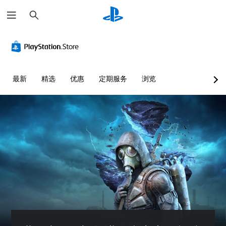
搜
索
颜
无
色
需
替
快
代
速
按
您
最新
精选
优惠
定期服务
浏览
下
无
键
需
依
即
赖
可
于
游
理
玩
解
您
颜
无
色
需
游
迅
玩
速
游
或
戏
在
，
限
或
定
者
时
您