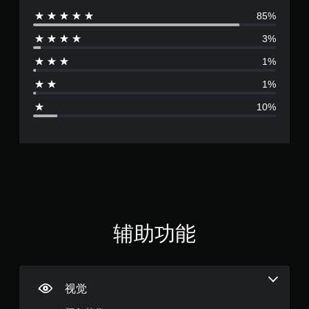
85%
评
3%
价
1%
4
1%
.
10%
5
3
颗
星
（
辅助功能
满
分
视觉
5