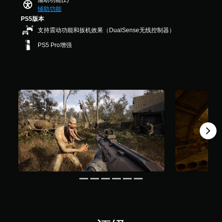
辅助功能(2)
1
辅助功能
5
PS5版本
4
支持震动功能和扳机效果（DualSense无线控制器）
个
评
PS5 Pro增强
价
）