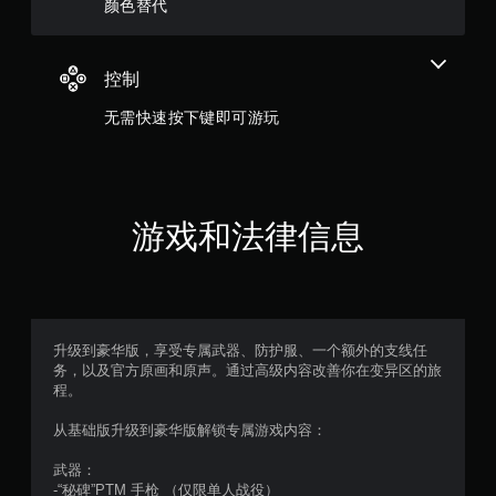
颜色替代
颗
星
控制
，
无需快速按下键即可游玩
1
5
游戏和法律信息
4
个
评
升级到豪华版，享受专属武器、防护服、一个额外的支线任
价
务，以及官方原画和原声。通过高级内容改善你在变异区的旅
程。
）
从基础版升级到豪华版解锁专属游戏内容：
武器：
-“秘碑”PTM 手枪 （仅限单人战役）