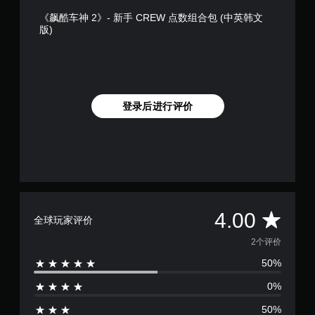
《飙酷车神 2》- 新手 CREW 点数组合包 (中英韩文
版)
登录后进行评价
平
4.00
全球玩家评价
均
2个评价
50%
评
0%
价
50%