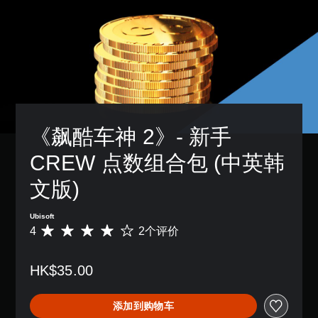
《飙酷车神 2》- 新手 
CREW 点数组合包 (中英韩
文版)
Ubisoft
4
2个评价
平
均
评
HK$35.00
价
4
颗
添加到购物车
星