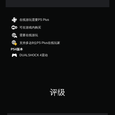
（
满
分
5
颗
在线游玩需要PS Plus
星
可在游戏内购买
，
2
需要在线游玩
个
评
支持多达8位PS Plus在线玩家
价
PS4版本
）
DUALSHOCK 4震动
评级