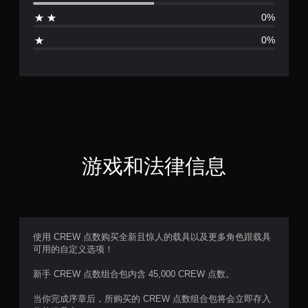
4
0%
颗
0%
星
（
满
分
5
游戏和法律信息
颗
星
，
使用 CREW 点数购买全新且惊人的载具以及更多角色跟载具
可用的自定义选项！
2
新手 CREW 点数组合包内含 45,000 CREW 点数。
个
当你完成序章后，所购买的 CREW 点数组合包将会立即存入