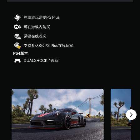
颗
星
（
满
在线游玩需要PS Plus
分
可在游戏内购买
5
颗
需要在线游玩
星
，
支持多达8位PS Plus在线玩家
5
PS4版本
9
DUALSHOCK 4震动
1
个
评
价
）