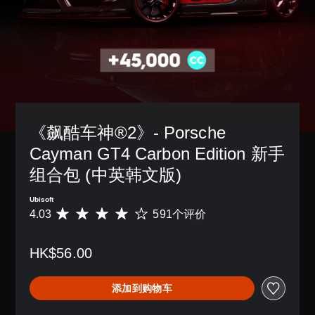
《飙酷车神®2》- Porsche 
Cayman GT4 Carbon Edition 新手
组合包 (中英韩文版)
Ubisoft
4.03
591个评价
平
均
评
HK$56.00
价
4
.
添加到购物车
0
3