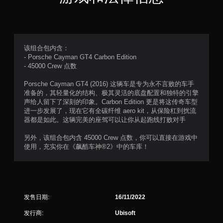
满
分
5
该组合包内含：
- Porsche Cayman GT4 Carbon Edition
颗
- 45000 Crew 点数
星
Porsche Cayman GT4 (2016) 这辆车是专为永不言败的车手
准备的，其轻量化的结构、极其灵活的底盘配置和独特的引擎
，
声给人留下了深刻的印象。Carbon Edition 更是将这传奇车型
进一步发展了，现在它有全碳纤维 aero kit，从保险杠到扰流
5
器都是如此。这辆完美的座驾可以让你从起跑线打败对手
9
另外，该组合包内含 45000 Crew 点数，你可以直接在游戏中
使用，充实你在《飙酷车神®2》中的车库！
1
个
评
发售日期:
16/11/2022
价
发行商:
Ubisoft