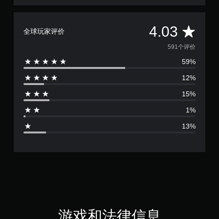
平
4.03
全球玩家评价
均
591个评价
59%
评
12%
价
15%
4
1%
.
13%
0
3
颗
星
（
游戏和法律信息