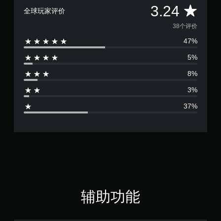
时
平
3.24
间
手
全球玩家评价
内
动
均
38个评价
按
保
下
存
47%
评
键
您
即
5%
价
可
可
以
游
8%
3
创
玩
建
3%
游
手
.
戏
动
37%
和
保
2
导
存
航
点
4
菜
，
单
以
颗
。
便
准
星
无
确
需
返
（
辅助功能
同
回
您
时
满
离
按
开