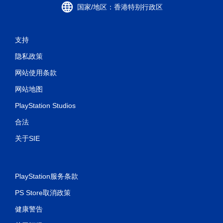
使
国家/地区：香港特别行政区
用
触
控
支持
即
可
隐私政策
游
玩
网站使用条款
游
戏
网站地图
。
PlayStation Studios
无
合法
需
控
关于SIE
制
器
震
PlayStation服务条款
动
即
PS Store取消政策
可
游
健康警告
玩