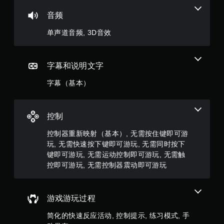
下
分
游
键
音频
戏
5
即
的
单声道音频, 3D音效
可
位
颗
游
置
玩
。
星
字幕和说明文字
您
无
，
字幕（基本）
需
同
3
时
按
8
控制
下
或
个
控制器重新映射（基本）, 无需按住键即可游
按
玩, 无需快速按下键即可游玩, 无需同时按下
住
评
键即可游玩, 无需运动控制即可游玩, 无需触
多
控即可游玩, 无需控制器震动即可游玩
个
价
键
即
）
可
游戏游玩过程
游
玩
简化的快速反应活动, 控制提示, 练习模式, 手
游