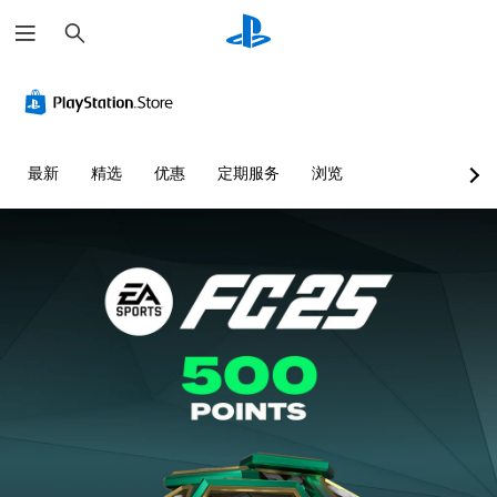
搜
索
单
字
控
简
文
声
幕
制
化
字
道
（
器
的
聊
音
基
重
快
天
频
本
新
速
转
最新
精选
优惠
定期服务
浏览
）
映
反
录
您
射
应
可
游
可
（
活
以
戏
以
将
基
动
仅
为
每
包
本
您
您
个
括
大
）
可
喇
主
声
以
您
叭
要
朗
降
可
的
故
读
低
以
音
事
文
快
将
频
和
字
速
控
输
主
聊
反
制
出
要
天
应
变
设
角
。
活
更
置
色
动
为
为
的
（
其
语