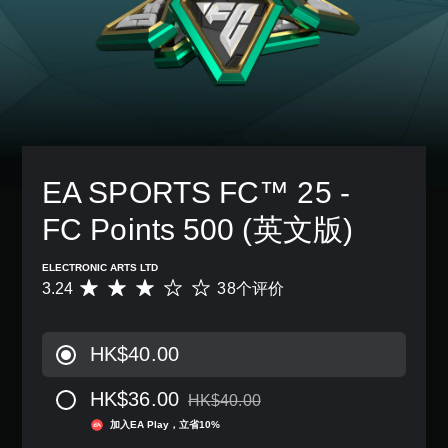
相
字
必
他
音
同
幕
须
预
聊
。
。
在
设
天
限
布
转
定
3
局
录
时
D
，
间
或
语
音
内
者
音
效
匹
我
聊
您
配
们
天
EA SPORTS FC™ 25 - 
可
屏
提
可
以
幕
供
以
FC Points 500 (英文版)
开
上
一
展
启
提
些
示
音
示
重
为
ELECTRONIC ARTS LTD
频
的
新
文
3.24
38个评价
平
输
操
映
字
均
出
作
射
。
评
，
）
支
价
以
HK$40.00
的
持
3
便
挑
。
.
享
战
HK$36.00
2
HK$40.00
受
等
从原价HK$40.00折扣优惠
4
无
环
级
加入EA Play，立省10%
颗
绕
需
。