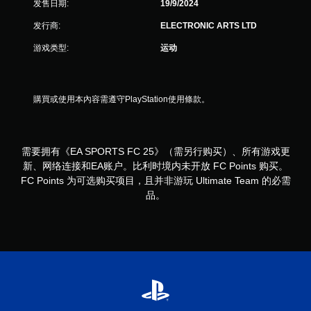
发售日期:
19/9/2024
运
动
发行商:
ELECTRONIC ARTS LTD
控
制
游戏类型:
运动
即
可
游
玩
購買或使用本內容需遵守PlayStation使用條款。
游
戏
。
需要拥有《EA SPORTS FC 25》（需另行购买）、所有游戏更
无
新、网络连接和EA账户。比利时境内未开放 FC Points 购买。
需
FC Points 为可选购买项目，且并非游玩 Ultimate Team 的必需
触
品。
控
即
可
游
玩
您
无
需