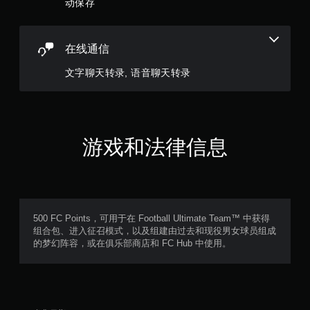
动保存
戏
和
导
航
在线通信
菜
单
文字聊天转录, 语音聊天转录
。
无
需
运
游戏和法律信息
动
控
制
即
可
500 FC Points，可用于在 Football Ultimate Team™ 中获得
游
组合包、进入征召模式，以及组建由过去和现役男女球员组成
玩
的梦幻阵容，或在俱乐部商店和 FC Hub 中使用。
您
无
需
使
用