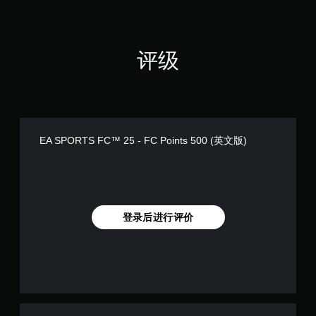
您
。
可
以
无
存
评级
取
需
涵
快
盖
速
整
按
个
下
游
键
戏
EA SPORTS FC™ 25 - FC Points 500 (英文版)
即
的
可
无
游
后
果
玩
环
您
境
无
登录后进行评价
练
需
习
迅
如
速
何
或
游
在
玩
限
。
定