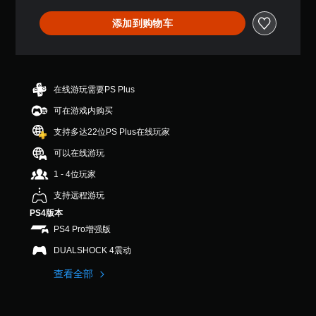
星
音
按
（
效
住
添加到购物车
满
控
。
键
分
制
即
5
提
可
颗
示
星
游
您
在线游玩需要PS Plus
，
玩
可
3
可在游戏内购买
您
以
8
无
随
个
支持多达22位PS Plus在线玩家
需
时
评
按
查
可以在线游玩
价
住
看
）
1 - 4位玩家
键
游
即
戏
支持远程游玩
可
控
游
PS4版本
制
玩
。
PS4 Pro增强版
游
DUALSHOCK 4震动
戏
练
和
查看全部
习
导
航
模
菜
式
单