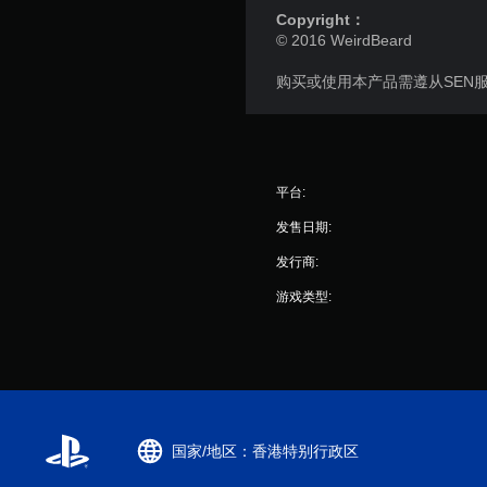
Copyright：
控
© 2016 WeirdBeard
制
即
购买或使用本产品需遵从SEN
可
游
玩
您
无
平台:
需
发售日期:
使
用
发行商:
运
动
游戏类型:
控
制
即
可
游
玩
游
国家/地区：香港特别行政区
戏
。