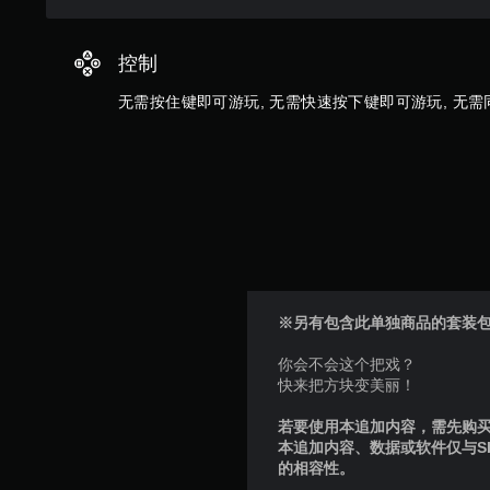
或
觉
按
方
住
式
控制
多
或
个
无需按住键即可游玩, 无需快速按下键即可游玩, 无需
控
键
制
即
器
可
震
游
动
玩
呈
游
现
戏
。
和
导
航
菜
※另有包含此单独商品的套装
单
。
你会不会这个把戏？
快来把方块变美丽！
无
若要使用本追加内容，需先购买个
需
本追加内容、数据或软件仅与S
运
的相容性。
动