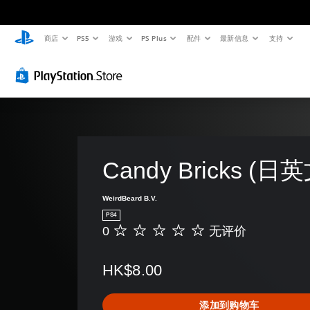
商店
PS5
游戏
PS Plus
配件
最新信息
支持
清
音
无
无
晰
量
需
需
的
控
字
按
文
制
幕
住
字
即
键
您
可
即
可
菜
以
游
可
单
调
和
玩
游
低
平
玩
Candy Bricks (日
您
单
视
无
您
个
显
需
无
音
示
WeirdBeard B.V.
字
需
频
(
PS4
幕
按
音
H
0
无评价
即
无
住
量
U
可
评
键
并
D
游
价
即
将
)
HK$8.00
玩
可
其
文
，
游
设
字
因
玩
置
以
添加到购物车
为