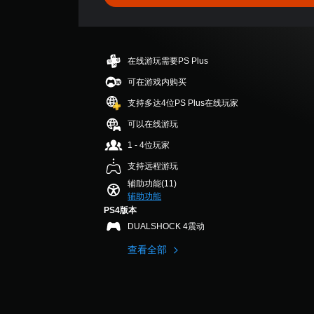
游
为
更
此
戏
静
易
游
和
音
于
戏
导
。
阅
不
航
读
在线游玩需要PS Plus
包
菜
的
括
单
可在游戏内购买
方
语
。
式
支持多达4位PS Plus在线玩家
音
呈
对
可以在线游玩
现
无
话
。
需
1 - 4位玩家
。
快
支持远程游玩
颜
速
辅助功能(11)
色
按
辅助功能
替
下
PS4版本
代
键
DUALSHOCK 4震动
即
您
查看全部
可
无
需
游
依
玩
赖
您
于