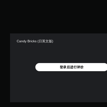
无
理
需
解
迅
颜
速
色
或
游
在
玩
限
游
定
戏
时
，
Candy Bricks (日英文版)
间
或
内
者
按
您
下
可
键
以
即
变
登录后进行评价
可
更
游
重
玩
要
游
的
戏
颜
和
色
导
以
航
更
菜
易