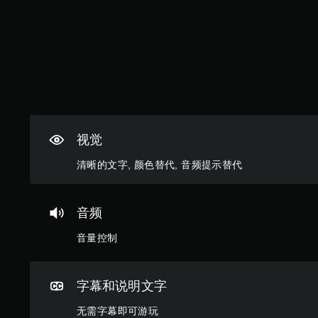
单
于
。
区
分
它
无
们
需
。
同
时
音
按
频
下
视觉
提
键
示
即
清晰的文字, 颜色替代, 音频提示替代
替
可
代
游
音
玩
音频
频
您
信
音量控制
无
息
需
还
同
可
时
字幕和说明文字
通
按
过
下
无需字幕即可游玩
视