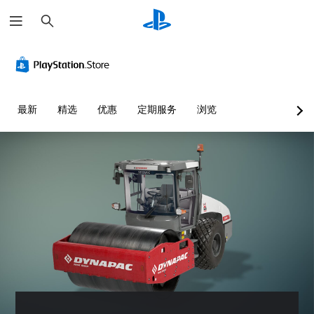
搜
索
音
字
控
手
量
幕
制
动
控
（
器
保
制
高
重
存
级
新
您
您
最新
精选
优惠
定期服务
浏览
）
映
可
可
射
以
以
游
调
（
创
戏
低
建
高
内
单
手
的
级
个
动
语
）
音
保
音
您
频
存
对
可
音
点
话
以
量
，
提
完
并
以
供
全
将
便
完
自
其
准
整
定
设
确
的
义
置
返
字
游
为
回
幕
戏
静
您