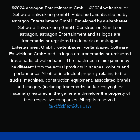
游
戏
©2024 astragon Entertainment GmbH. ©2024 weltenbauer.
。
Software Entwicklung GmbH. Published and distributed by
astragon Entertainment GmbH. Developed by weltenbauer.
无
Software Entwicklung GmbH. Construction Simulator,
需
astragon, astragon Entertainment and its logos are
自
trademarks or registered trademarks of astragon
适
Entertainment GmbH. weltenbauer., weltenbauer. Software
应
Entwicklung GmbH and its logos are trademarks or registered
扳
trademarks of weltenbauer. The machines in this game may
机
be different from the actual products in shapes, colours and
效
performance. All other intellectual property relating to the
果
trucks, machines, construction equipment, associated brands
即
and imagery (including trademarks and/or copyrighted
可
materials) featured in the game are therefore the property of
游
their respective companies. All rights reserved.
玩
游戏隐私政策和EULA
您
无
需
打
开
扳