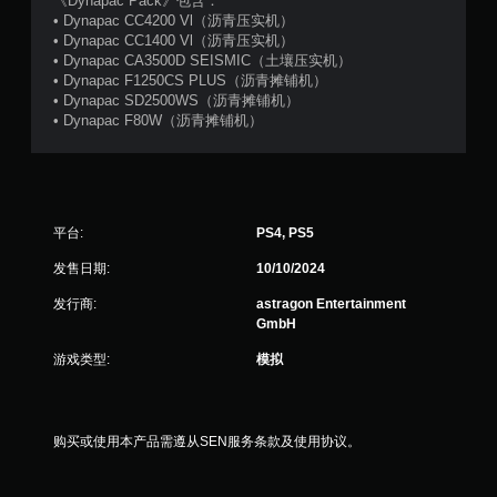
《Dynapac Pack》包含：
动
• Dynapac CC4200 Vl（沥青压实机）
即
• Dynapac CC1400 Vl（沥青压实机）
可
• Dynapac CA3500D SEISMIC（土壤压实机）
游
• Dynapac F1250CS PLUS（沥青摊铺机）
玩
• Dynapac SD2500WS（沥青摊铺机）
您
• Dynapac F80W（沥青摊铺机）
无
需
打
开
控
平台:
PS4, PS5
制
器
发售日期:
10/10/2024
震
动
发行商:
astragon Entertainment
/
GmbH
触
觉
游戏类型:
模拟
反
馈
即
可
购买或使用本产品需遵从SEN服务条款及使用协议。
游
玩