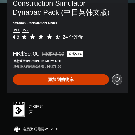
。
Construction Simulator - 
控
音
离
制
Dynapac Pack (中日英韩文版)
。
开
。
游
戏
astragon Entertainment GmbH
3
的
可
D
PS4
PS5
位
调
4.5
24个评价
音
平
置
整
均
效
。
操
评
您
HK$39.00
作
价
HK$78.00
立省50%
可
从原价HK$78.00折扣优惠
4
杆
以
优惠截至12/8/2026 02:59 PM UTC
.
灵
开
过去30天内的最低价格：HK$78.00
5
敏
启
颗
度
音
添加到购物车
星
频
（
（
输
基
满
出
本
分
，
）
5
以
游戏内购
颗
提
便
买
星
供
享
，
一
受
2
些
环
在线游玩需要PS Plus
4
操
绕
个