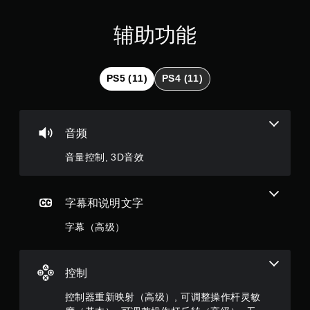
（
内
满
按
辅助功能
下
分
键
即
可
5
PS5 (11)
PS4 (11)
游
玩
颗
游
戏
星
音频
和
导
，
音量控制, 3D音效
航
菜
2
单
。
4
字幕和说明文字
字幕（高级）
个
无
需
评
触
控
控制
价
即
控制器重新映射（高级）, 可调整操作杆灵敏
可