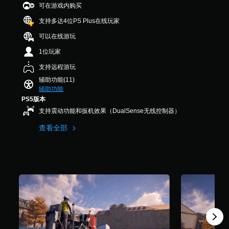
作
音
可在游戏内购买
评
杆
效
价
灵
支持多达4位PS Plus在线玩家
。
）
敏
可以在线游玩
度
选
1位玩家
项
。
支持远程游玩
辅助功能(11)
辅助功能
可
PS5版本
调
整
支持震动功能和扳机效果（DualSense无线控制器）
操
查看全部
作
杆
反
转
（
高
级
）
您
可