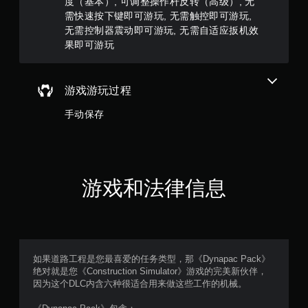
）
度（基本）, 可调整操作杆反转（高级）, 无
游
需快速按下键即可游玩, 无需触控即可游玩,
玩
无需控制器震动即可游玩, 无需自适应扳机效
您
果即可游玩
无
需
使
用
游戏游玩过程
触
控
手动保存
即
可
游
玩
游
游戏和法律信息
戏
。
无
需
控
如果道路工程是您最喜爱的任务类型，那《Dynapac Pack》
制
绝对就是您《Construction Simulator》游戏的完美新伙伴，
器
因为这个DLC内含六种很适合用来做这些工作的机械。
震