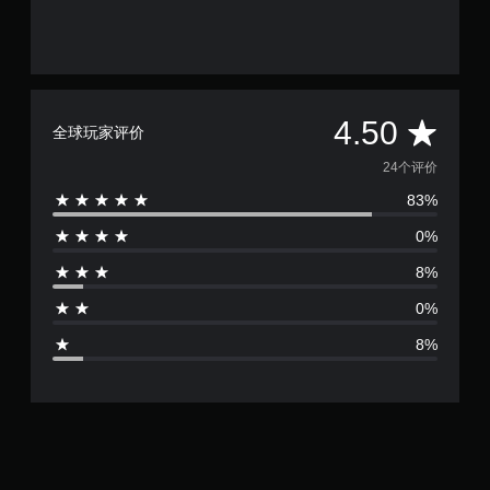
无
需
快
速
平
4.50
按
全球玩家评价
下
均
24个评价
键
即
83%
评
可
0%
游
价
玩
8%
4
您
0%
无
.
需
8%
迅
5
速
或
颗
在
限
星
定
时
间