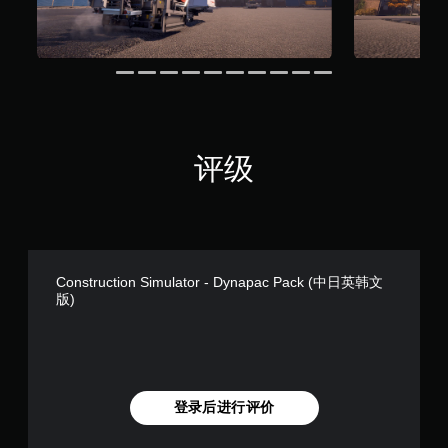
以
反
转
游
戏
中
使
用
的
评级
每
个
模
拟
操
作
杆
Construction Simulator - Dynapac Pack (中日英韩文
的
版)
水
平
和
垂
直
移
登录后进行评价
动
。