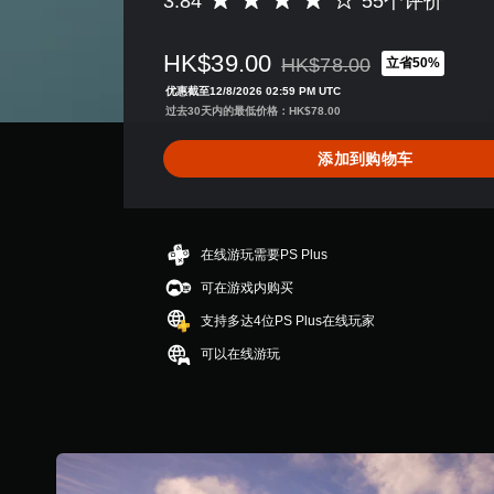
3.84
55个评价
平
平
均
和
评
垂
HK$39.00
HK$78.00
立省50%
价
直
从原价HK$78.00折扣优惠
3
移
优惠截至12/8/2026 02:59 PM UTC
.
动
过去30天内的最低价格：HK$78.00
8
。
4
添加到购物车
颗
无
星
需
（
快
满
分
速
在线游玩需要PS Plus
5
按
可在游戏内购买
颗
下
星
支持多达4位PS Plus在线玩家
键
，
即
可以在线游玩
5
可
5
游
个
评
玩
价
您
）
无