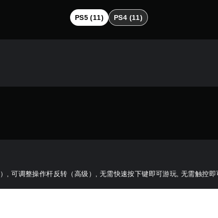
PS5 (11)
PS4 (11)
, 可调整操作杆反转（高级）, 无需快速按下键即可游玩, 无需触控即