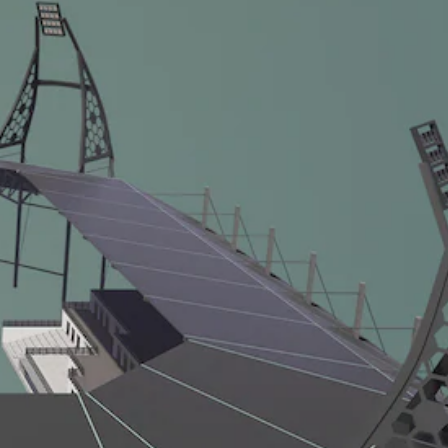
为
回
游
幕
静
您
戏
。
音
离
控
。
开
制
游
。
戏
3
的
可
D
位
调
音
置
整
效
。
操
您
作
可
杆
以
开
灵
启
敏
音
度
频
（
输
基
出
本
，
以
）
便
提
享
供