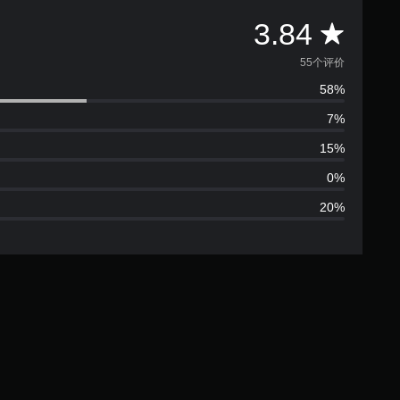
平
3.84
均
55个评价
58%
评
7%
价
15%
3
0%
20%
.
8
4
颗
星