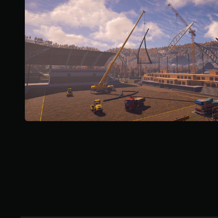
需
迅
速
或
在
限
定
时
间
内
按
下
键
即
可
游
玩
游
戏
和
导
航
菜
单