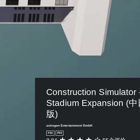
高
级
）
您
可
以
反
转
游
戏
中
使
用
的
每
Construction Simulator 
个
模
Stadium Expansion
拟
版)
操
作
杆
astragon Entertainment GmbH
的
PS4
PS5
水