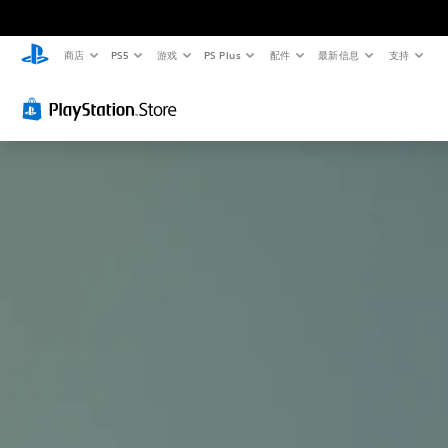
商店
PS5
游戏
PS Plus
配件
最新信息
支持
音
字
控
手
量
幕
制
动
控
（
器
保
制
高
重
存
级
新
您
您
）
映
可
可
以
射
以
游
调
创
（
戏
低
建
内
高
单
手
的
级
个
动
语
）
音
保
音
频
存
您
对
音
点
可
话
量
，
以
提
并
以
完
供
将
便
全
完
其
准
自
整
设
确
定
的
置
返
义
字