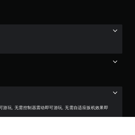
（
满
分
5
颗
星
，
5
5
可游玩, 无需控制器震动即可游玩, 无需自适应扳机效果即
个
评