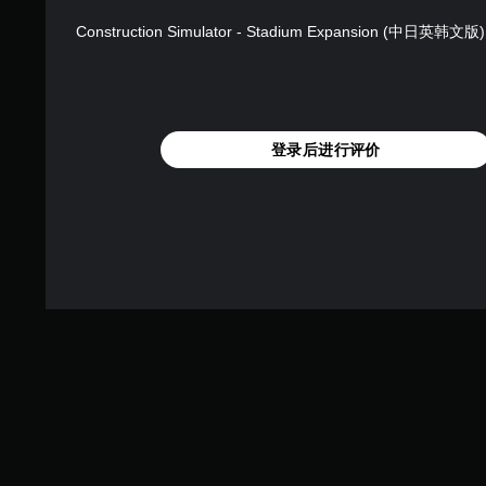
。
Construction Simulator - Stadium Expansion (中日英韩文版)
无
需
触
控
登录后进行评价
即
可
游
玩
您
无
需
使
用
触
控
即
可
游
玩