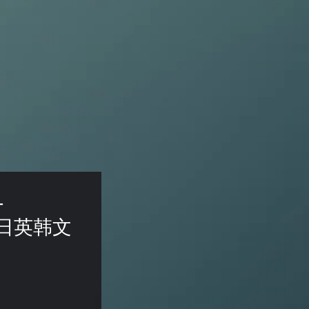
- 
 (中日英韩文