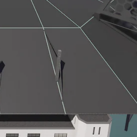
受
一
环
些
绕
操
音
作
效
杆
。
灵
敏
度
选
项
。
可
调
整
操
作
杆
反
转
（