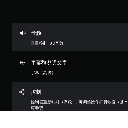
游
戏
。
无
需
音频
控
音量控制, 3D音效
制
器
震
字幕和说明文字
动
即
字幕（高级）
可
游
玩
控制
您
无
控制器重新映射（高级）, 可调整操作杆灵敏度（基本）
需
可游玩
打
开
控
游戏游玩过程