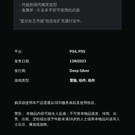
颗
- 丹妮的现代梅芙造型
- 食脑斧：6 名杀手皆可使用此武器
星
“盖尔女王丹妮”包含在扩充通行证中。
，
5
1
平台:
PS4, PS5
个
发售日期:
13/6/2023
评
发行商:
Deep Silver
价
游戏类型:
冒险, 动作, 动作
）
购买或使用本产品需遵从SEN服务条款及使用协议。
警告： 本物品内容可能令人反感；不可将本物品派发、传阅、出
售、出租、交给或出借予年龄未满18岁的人士或将本物品向该等人
士出示、播放或放映。