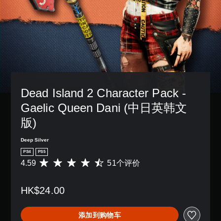
Dead Island 2 Character Pack - 
Gaelic Queen Dani (中日英韩文
版)
Deep Silver
PS4
PS5
4.59
51个评价
平
均
评
HK$24.00
价
4
.
添加到购物车
5