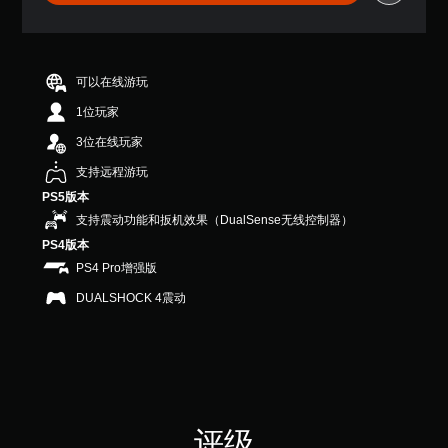
9
颗
星
（
满
可以在线游玩
分
1位玩家
5
颗
3位在线玩家
星
，
支持远程游玩
5
PS5版本
1
支持震动功能和扳机效果（DualSense无线控制器）
个
评
PS4版本
价
PS4 Pro增强版
）
DUALSHOCK 4震动
评级