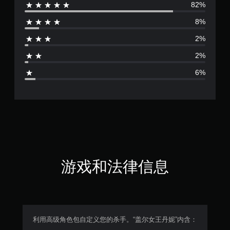
82%
评
8%
价
2%
4
2%
.
6%
5
9
颗
星
（
游戏和法律信息
满
分
5
利用高级角色包自定义您的杀手。“盖尔女王丹妮”内含：