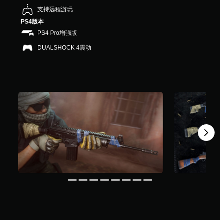
个
支持远程游玩
评
价
PS4版本
）
PS4 Pro增强版
DUALSHOCK 4震动