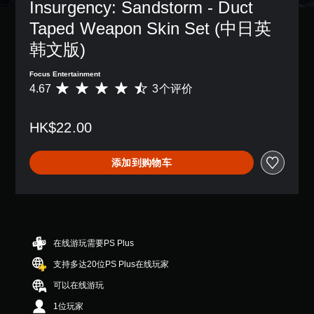
Insurgency: Sandstorm - Duct 
Taped Weapon Skin Set (中日英
韩文版)
Focus Entertainment
4.67
3个评价
平
均
评
HK$22.00
价
4
.
添加到购物车
6
7
颗
星
（
满
分
在线游玩需要PS Plus
5
支持多达20位PS Plus在线玩家
颗
星
可以在线游玩
，
3
1位玩家