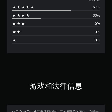
均
67%
评
33%
价
0%
4
0%
.
0%
6
7
颗
星
（
游戏和法律信息
满
分
5
使用 Duct Taped 武器外观套装，完美展现你的智谋，克服一