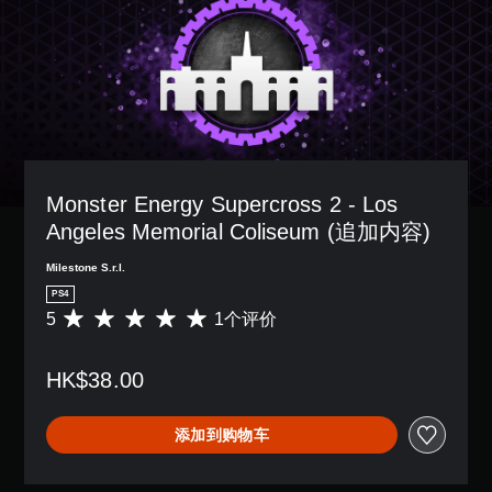
Monster Energy Supercross 2 - Los 
Angeles Memorial Coliseum (追加内容)
Milestone S.r.l.
PS4
5
1个评价
平
均
评
HK$38.00
价
5
颗
添加到购物车
星
（
满