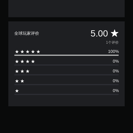
平
5.00
全球玩家评价
均
1个评价
100%
评
0%
价
0%
1
0%
颗
0%
星
（
满
分