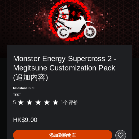
Monster Energy Supercross 2 - 
Megitsune Customization Pack 
(追加内容)
Milestone S.r.l.
PS4
5
1个评价
平
均
评
HK$9.00
价
5
颗
添加到购物车
星