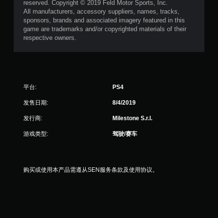
reserved. Copyright © 2019 Feld Motor Sports, Inc.
All manufacturers, accessory suppliers, names, tracks,
sponsors, brands and associated imagery featured in this
game are trademarks and/or copyrighted materials of their
respective owners.
平台:
PS4
发售日期:
8/4/2019
发行商:
Milestone S.r.l.
游戏类型:
驾驶/赛车
购买或使用本产品需遵从SEN服务条款及使用协议。