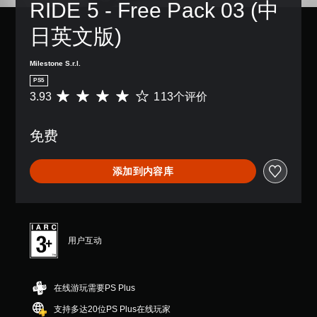
RIDE 5 - Free Pack 03 (中
日英文版)
Milestone S.r.l.
PS5
3.93
113个评价
平
均
评
免费
价
3
.
添加到内容库
9
3
颗
星
（
满
用户互动
分
5
颗
在线游玩需要PS Plus
星
，
支持多达20位PS Plus在线玩家
1