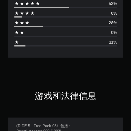
53%
评
8%
价
28%
3
0%
.
11%
9
3
颗
星
（
游戏和法律信息
满
分
5
《RIDE 5 - Free Pack 03》包括：