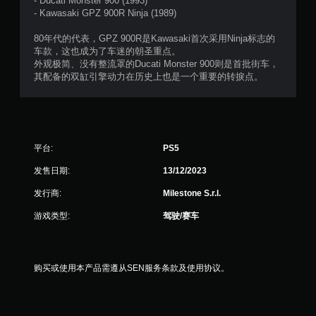
- Ducati Monster 900 (1993)
颗
- Kawasaki GPZ 900R Ninja (1989)
星
80年代的代表，GPZ 900R是Kawasaki首次采用Ninja标志的
车款，这也成为了车迷的朝圣重点。
，
外观极简、没有整流罩的Ducati Monster 900则是首批街车，
其配备的双缸引擎动力在历史上也是一个重要的转捩点。
1
1
3
平台:
PS5
个
发售日期:
13/12/2023
评
发行商:
Milestone S.r.l.
价
游戏类型:
驾驶/赛车
）
购买或使用本产品需遵从SEN服务条款及使用协议。