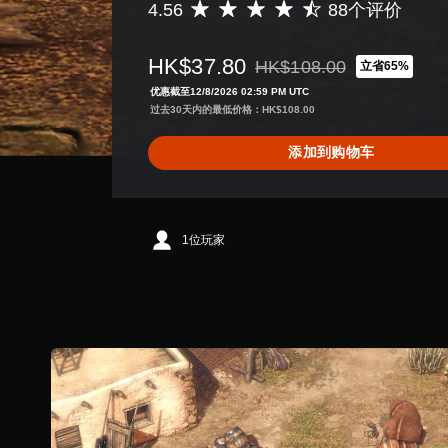
4.56
88个评价
平
均
评
HK$37.80
HK$108.00
立省65%
价
从原价HK$108.00折扣优惠
4
优惠截至12/8/2026 02:59 PM UTC
.
过去30天内的最低价格：HK$108.00
5
6
添加到购物车
颗
星
（
满
分
1位玩家
5
颗
星
，
8
8
个
评
价
）