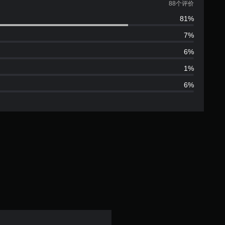
均
88个评价
81%
评
7%
价
6%
4
1%
6%
.
5
6
颗
星
（
满