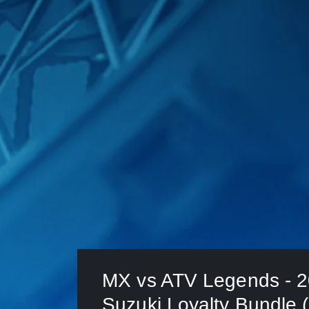
MX vs ATV Legends - 2
Suzuki Loyalty Bundl