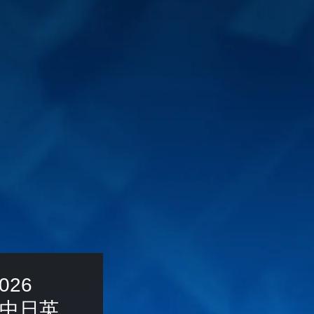
026 
e (中日英