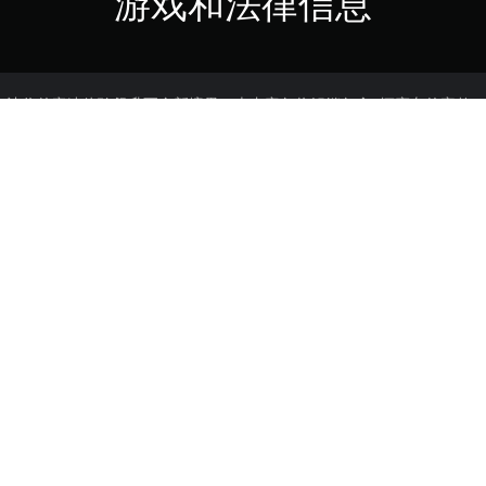
游戏和法律信息
捆绑包，让你的竞速体验飙升至全新境界。本内容包将解锁包含9辆赛车的完整Su
一辆都在赛道上彰显着独特本色。无论你是要沿车辙极速压弯、挑战惊天
军。
購買或使用本內容需遵守PlayStation使
PS4, PS5
21/4/2026
THQ NORDIC GAMES GMBH
运动
d by THQ Nordic GmbH. Developed by Rainbow Studios, Inc. MX vs A
Unreal Engine, Copyright 1998 - 2026, Epic Games, Inc. Unreal, Unrea