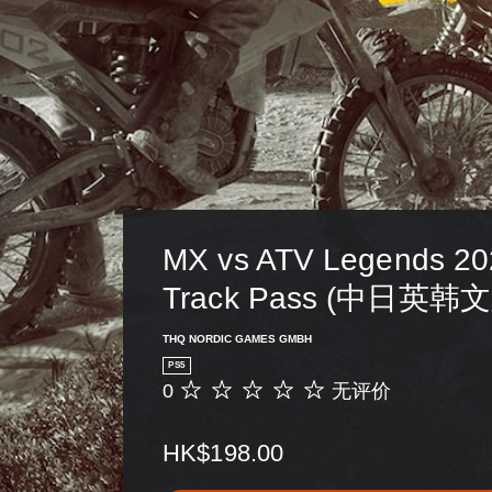
MX vs ATV Legends 20
Track Pass (中日英韩
THQ NORDIC GAMES GMBH
PS5
0
无评价
无
评
价
HK$198.00