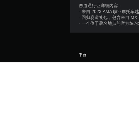
赛道通行证详细内容：
- 来自 2023 AMA 职业摩
- 回归赛道礼包，包含来自 MX 
- 一个位于著名地点的官方练习
平台:
发售日期:
发行商:
游戏类型:
MX vs ATV Legends © 2026 THQ Nordic AB, Sweden. Publishe
product includes SpeedTree software, © 2026 by IDV, Inc. 
trademarks