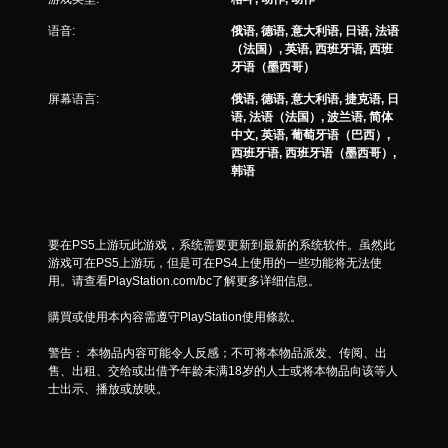
语音:
俄语, 德语, 意大利语, 日语, 法语
（法国）, 英语, 西班牙语, 西班
牙语（墨西哥）
屏幕语言:
俄语, 德语, 意大利语, 捷克语, 日
语, 法语（法国）, 波兰语, 简体
中文, 英语, 葡萄牙语（巴西）,
西班牙语, 西班牙语（墨西哥）,
韩语
要在PS5上游玩此游戏，系统需要更新到最新的系统软件。虽然此
游戏可在PS5上游玩，但是可在PS4上使用的一些功能将无法使
用。请查看PlayStation.com/bc了解更多详细信息。
購買或使用本內容需遵守PlayStation使用條款。
警告： 本物品内容可能令人反感；不可将本物品派发、传阅、出
售、出租、交给或出借予年龄未满18岁的人士或将本物品向该等人
士出示、播放或放映。