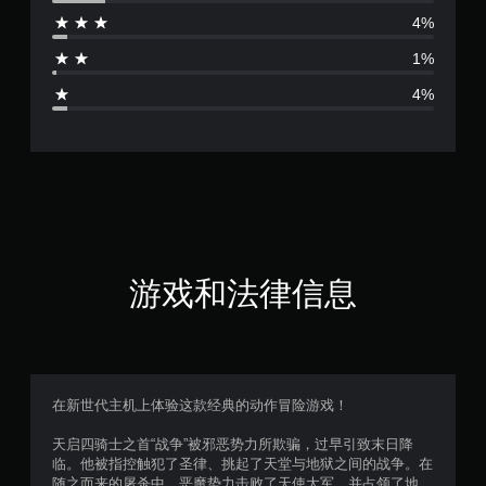
价
4%
4
1%
.
4%
5
7
颗
星
（
游戏和法律信息
满
分
5
在新世代主机上体验这款经典的动作冒险游戏！
颗
天启四骑士之首“战争”被邪恶势力所欺骗，过早引致末日降
临。他被指控触犯了圣律、挑起了天堂与地狱之间的战争。在
星
随之而来的屠杀中，恶魔势力击败了天使大军，并占领了地