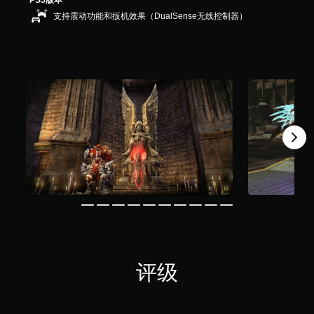
PS5版本
K
支持震动功能和扳机效果（DualSense无线控制器）
个
评
价
）
评级