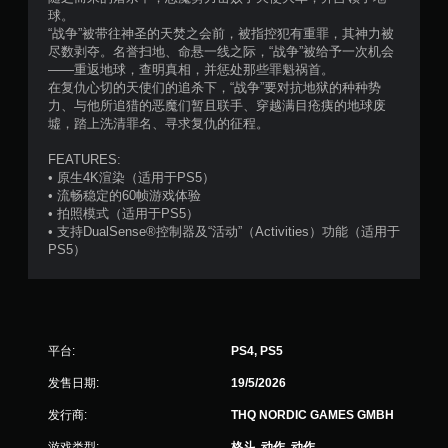
球。
，
“战争”被带往神圣的天焚之会前，被指控犯有重罪，其神力被
尽数剥夺。名誉扫地、命悬一线之际，“战争”被给予一次机会
1
——重返地球，查明真相，并惩处那些罪魁祸首。
在复仇心切的天使们的追杀下，“战争”要对抗地狱的种种势
3
力、与他所追猎的恶魔们暂且联手、穿越满目疮痍的地球废
墟，踏上洗清罪名、寻求复仇的征程。
7
FEATURES:
0
• 原生4K渲染（适用于PS5）
• 流畅稳定的60帧游戏体验
0
• 拍照模式（适用于PS5）
• 支持DualSense®控制器及“活动”（Activities）功能（适用于
个
PS5）
评
价
平台:
PS4, PS5
）
发售日期:
19/5/2026
发行商:
THQ NORDIC GAMES GMBH
游戏类型:
格斗, 动作, 动作