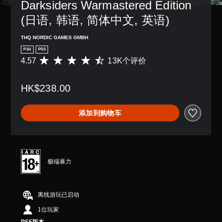
Darksiders Warmastered Edition 
(日语, 韩语, 简体中文, 英语)
THQ NORDIC GAMES GMBH
PS4
PS5
4.57
13K个评价
平
均
评
HK$238.00
价
4
.
添加到购物车
5
7
颗
星
（
满
极端暴力
分
5
颗
离线游玩已启动
星
，
1位玩家
1
3