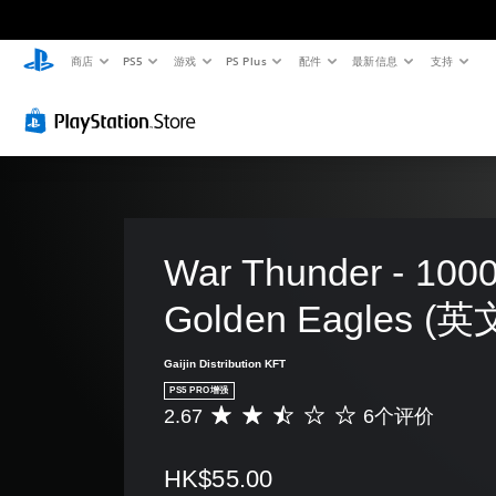
商店
PS5
游戏
PS Plus
配件
最新信息
支持
War Thunder - 1000
Golden Eagles (
Gaijin Distribution KFT
PS5 PRO增强
2.67
6个评价
平
均
评
HK$55.00
价