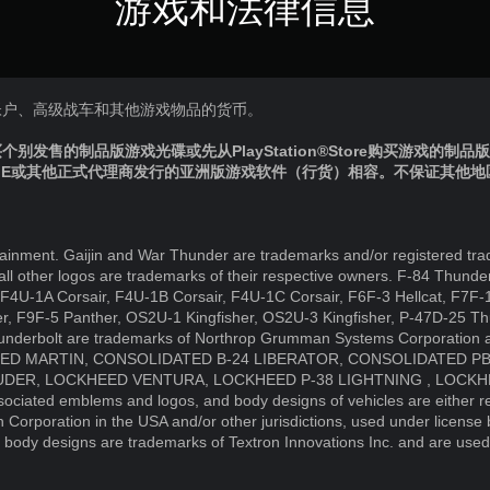
游戏和法律信息
帐户、高级战车和其他游戏物品的货币。
别发售的制品版游戏光碟或先从PlayStation®Store购买游戏的制
IE或其他正式代理商发行的亚洲版游戏软件（行货）相容。不保证其他
inment. Gaijin and War Thunder are trademarks and/or registered tra
, all other logos are trademarks of their respective owners. F-84 Thund
 F4U-1A Corsair, F4U-1B Corsair, F4U-1C Corsair, F6F-3 Hellcat, F7F-1
r, F9F-5 Panther, OS2U-1 Kingfisher, OS2U-3 Kingfisher, P-47D-25 Th
nderbolt are trademarks of Northrop Grumman Systems Corporation a
CKHEED MARTIN, CONSOLIDATED B-24 LIBERATOR, CONSOLIDATED P
ER, LOCKHEED VENTURA, LOCKHEED P-38 LIGHTNING , LOCKHE
ated emblems and logos, and body designs of vehicles are either re
Corporation in the USA and/or other jurisdictions, used under license 
body designs are trademarks of Textron Innovations Inc. and are used 