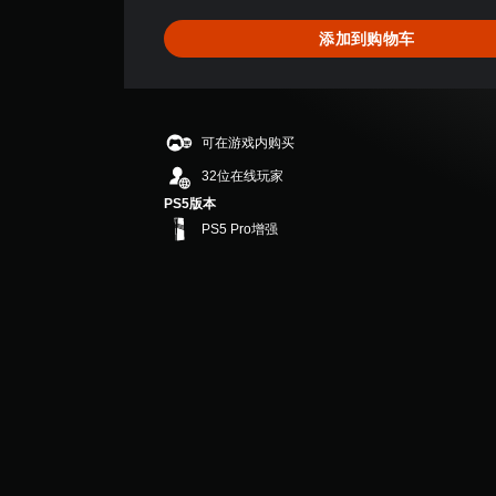
2
.
添加到购物车
6
7
颗
星
（
可在游戏内购买
满
分
32位在线玩家
5
PS5版本
颗
PS5 Pro增强
星
，
6
个
评
价
）