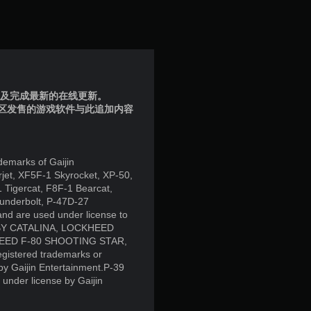
星
（
满
分
品版及完成最新的在线更新。
地区发售的游戏软件与此追加内容
5
颗
demarks of Gaijin
星
erjet, XF5F-1 Skyrocket, XP-50,
 Tigercat, F8F-1 Bearcat,
，
underbolt, P-47D-27
nd are used under license to
BY CATALINA, LOCKHEED
6
ED F-80 SHOOTING STAR,
gistered trademarks or
个
by Gaijin Entertainment.P-39
under license by Gaijin
评