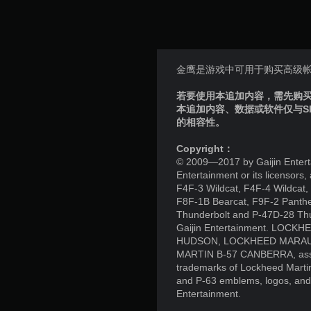
金鹰是游戏中可用于购买高级
若要使用本追加内容，需先购买个
本追加内容、数据或软件仅与S
的相容性。
Copyright：
© 2009—2017 by Gaijin Enterta
Entertainment or its licensors
F4F-3 Wildcat, F4F-4 Wildcat,
F8F-1B Bearcat, F9F-2 Panthe
Thunderbolt and P-47D-28 Thu
Gaijin Entertainment. LO
HUDSON, LOCKHEED MARAUD
MARTIN B-57 CANBERRA, associ
trademarks of Lockheed Martin 
and P-63 emblems, logos, and 
Entertainment.