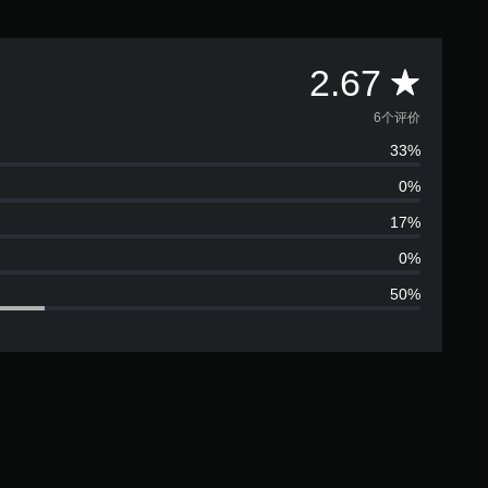
平
2.67
均
6个评价
33%
评
0%
价
17%
2
0%
50%
.
6
7
颗