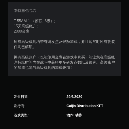
5
本特惠包包含
颗
T-55AM-1 （苏联, 6级）;
15天高级账户;
星
2000金鹰.
，
所有高级载具均带有研发点及银狮加成，并且购买时所有改装
件均已解锁。
4
拥有高级账户（也能使用金鹰在游戏中购买）能让您在高级账
3
户持续时间内在战斗中获得更多研发点数以及银狮。高级账户
的加成也能与高级载具的加成叠加！
个
评
价
发售日期:
29/6/2020
）
发行商:
Gaijin Distribution KFT
游戏类型:
动作, 动作