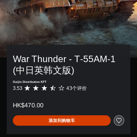
War Thunder - Т-55АМ-1 
(中日英韩文版)
Gaijin Distribution KFT
3.53
43个评价
平
均
评
HK$470.00
价
3
.
添加到购物车
5
3
颗