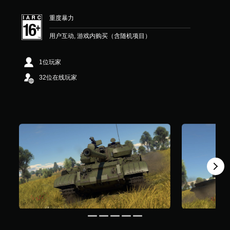
星
（
重度暴力
满
分
用户互动, 游戏内购买（含随机项目）
5
颗
星
1位玩家
，
4
32位在线玩家
3
个
评
价
）