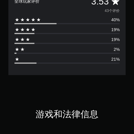
平
3.53
全球玩家评价
均
43个评价
40%
评
19%
价
19%
3
2%
.
21%
5
3
颗
星
（
游戏和法律信息
满
分