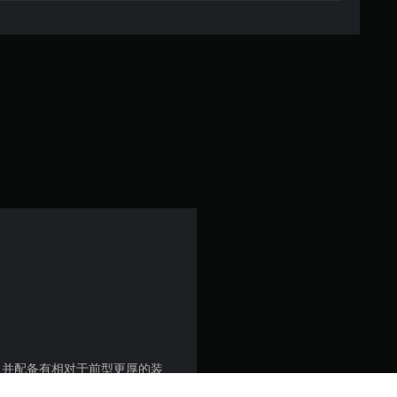
.
8
4
颗
星
（
满
分
5
颗
星
，并配备有相对于前型更厚的装
爆榴弹和穿甲弹。其副武器包括1