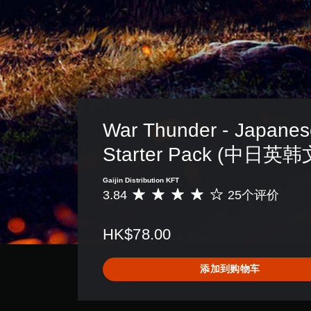
War Thunder - Japanes
Starter Pack (中日英
Gaijin Distribution KFT
3.84
25个评价
平
均
评
HK$78.00
价
3
.
添加到购物车
8
4
颗