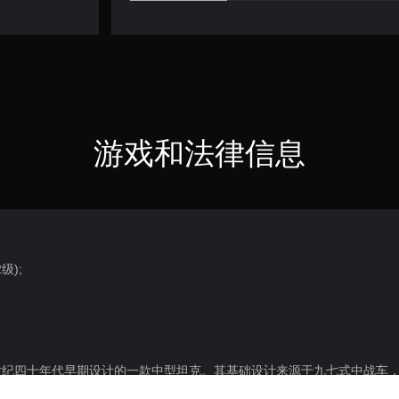
游戏和法律信息
2级);
世纪四十年代早期设计的一款中型坦克。其基础设计来源于九七式中战车
车的主要武器是一门备弹120发的47毫米一式战车炮，可选弹种包括高