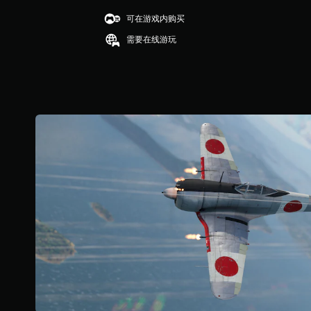
星
（
可在游戏内购买
满
需要在线游玩
分
5
颗
星
，
2
5
个
评
价
）