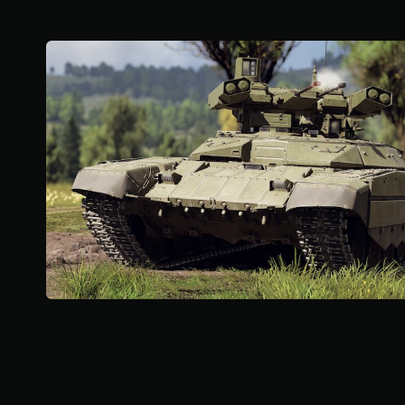
5
颗
星
，
2
1
个
评
价
）