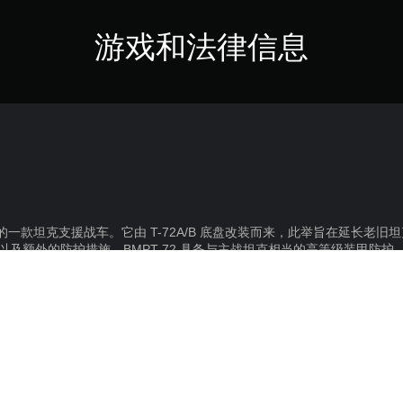
游戏和法律信息
俄罗斯的一款坦克支援战车。它由 T-72A/B 底盘改装而来，此举旨在延长老旧
底盘以及额外的防护措施，BMPT-72 具备与主战坦克相当的高等级装甲防护
120 反坦克导弹发射器，以及两门 30 毫米口径，共计可发射850发炮弹的 2
。
配备了激光告警接收器和烟幕系统。炮手与指挥官均可使用激光测距仪和
得到有效保障。
多研究点数和银狮，并配备所有可用的改装件。