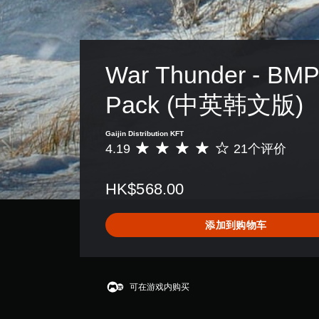
War Thunder - BMP
Pack (中英韩文版)
Gaijin Distribution KFT
4.19
21个评价
平
均
评
HK$568.00
价
4
.
添加到购物车
1
9
颗
星
（
可在游戏内购买
满
分