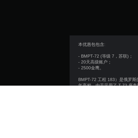
本优惠包包含:
- BMPT-72 (等级 7，苏联)；
- 20天高级账户；
- 2500金鹰。
BMPT-72 工程 183）是
年亮相。由于采用了 T-72 
BMPT-72 配备了四台 9M
挺 7.62 毫米口径的 PKT 机枪
为了提高生存能力，该战车还
件下，该战车的作战性能都能
所有高级车辆都允许您获得更