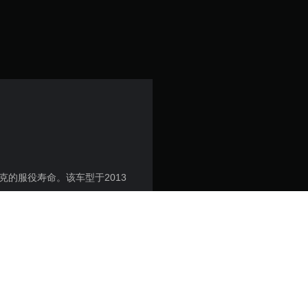
颗
星
（
满
分
5
颗
坦克的服役寿命。该车型于2013
。
星
A42 自动机炮。此外它还搭载有一
，
热成像瞄具，这使得无论何种条
2
1