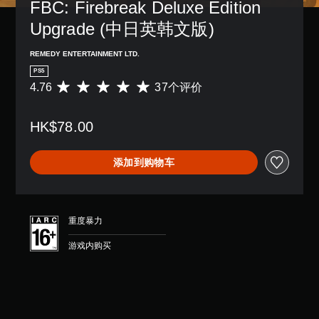
FBC: Firebreak Deluxe Edition 
Upgrade (中日英韩文版)
REMEDY ENTERTAINMENT LTD.
PS5
4.76
37个评价
平
均
评
HK$78.00
价
4
.
添加到购物车
7
6
颗
星
（
重度暴力
满
分
游戏内购买
5
颗
星
，
3
7