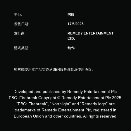
7
个
平台:
PS5
评
发售日期:
17/6/2025
价
发行商:
REMEDY ENTERTAINMENT
LTD.
）
游戏类型:
动作
购买或使用本产品需遵从SEN服务条款及使用协议。
Developed and published by Remedy Entertainment Plc.
FBC: Firebreak Copyright © Remedy Entertainment Plc 2025.
“FBC: Firebreak”, “Northlight” and “Remedy logo” are
trademarks of Remedy Entertainment Plc, registered in
European Union and other countries. All rights reserved.