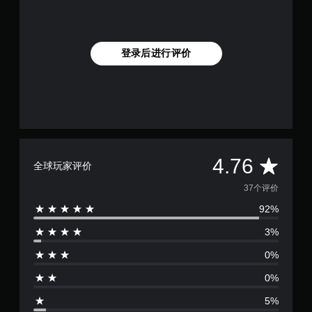
登录后进行评价
平
4.76
全球玩家评价
均
37个评价
92%
评
3%
价
0%
4
0%
.
5%