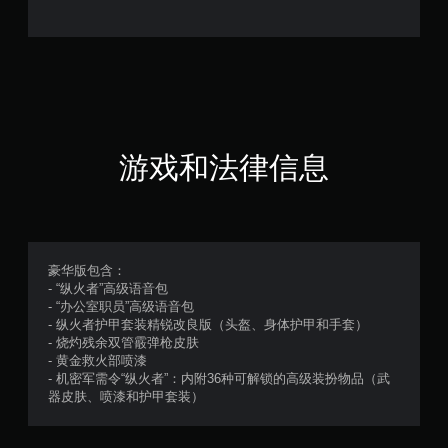
7
6
颗
星
（
游戏和法律信息
满
分
5
豪华版包含：
- “纵火者”高级语音包
颗
- “办公室职员”高级语音包
- 纵火者护甲套装精锐改良版（头盔、身体护甲和手套）
星
- 烧灼残余双管霰弹枪皮肤
- 黄金救火部喷漆
，
- 机密军需令“纵火者”：内附36种可解锁的高级装扮物品（武
器皮肤、喷漆和护甲套装）
3