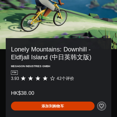
Lonely Mountains: Downhill - 
Eldfjall Island (中日英韩文版)
MEGAGON INDUSTRIES GMBH
PS4
3.93
42个评价
平
均
评
HK$38.00
价
3
.
添加到购物车
9
3
颗