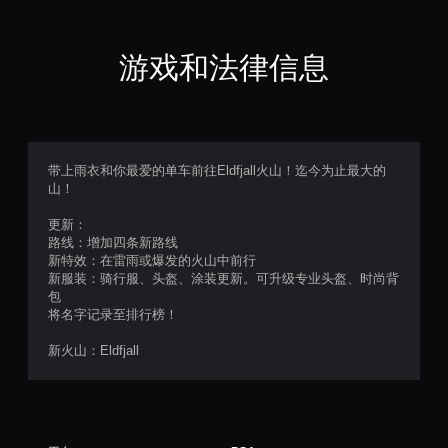
星
（
游戏和法律信息
满
分
5
带上雨衣和你最爱的单车前往Eldfjall火山！迄今为止最大的
山！
颗
更新：
星
路线：增加四条新路线
新特效：在雷雨或爆发的火山中前行
，
新服装：骑行服、头盔、涂装更新。可升级专业头盔、时尚背
包
4
将名字记录至排行榜！
2
新火山：Eldfjall
个
评