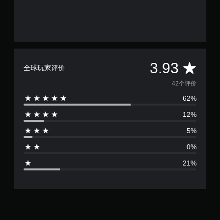
平
3.93
全球玩家评价
均
42个评价
62%
评
12%
价
5%
3
0%
.
21%
9
3
颗