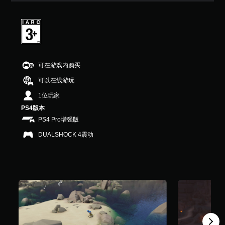
星
（
满
分
5
颗
星
可在游戏内购买
，
4
可以在线游玩
2
1位玩家
个
评
PS4版本
价
PS4 Pro增强版
）
DUALSHOCK 4震动