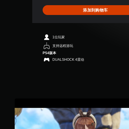
5
颗
添加到购物车
星
（
满
分
5
1位玩家
颗
星
支持远程游玩
，
PS4版本
9
DUALSHOCK 4震动
个
评
价
）