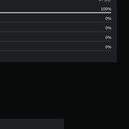
均
9个评价
100%
评
0%
价
0%
5
0%
0%
颗
星
（
满
分
5
颗