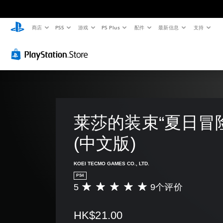
商店
PS5
游戏
PS Plus
配件
最新信息
支持
莱莎的装束“夏日冒险
(中文版)
KOEI TECMO GAMES CO., LTD.
PS4
5
9个评价
平
均
评
HK$21.00
价