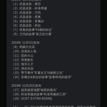
评
［1］武器皮肤 - 莱莎
价
［2］武器皮肤 - 科洛蒂娅
［3］武器皮肤 - 兰托
）
［4］武器皮肤 - 塔奥
［5］武器皮肤 - 安佩尔
［6］武器皮肤 - 莉拉
［7］塔奥的故事“纠缠的命运”
［8］兰托的故事“真正的力量”
2019年 12月5日发布
［9］明媚日光花
［10］优美的人鱼
［11］肌肉火山
［12］塔奥船长
［13］海洋公子
［14］清凉水晶
［15］季节事件“常夏女王与秘密之岛”
［16］安佩尔&莉拉的故事“故事终焉的彼岸”
2019年 12月25日发布
［17］超高难度地图“秘密的孤岛”
［18］科洛蒂娅的故事“科洛蒂娅的工房”
［19］GUST EXTRA BGM包