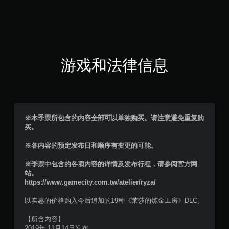
颗
星
（
满
游戏和法律信息
分
5
颗
※本季票所包含的内容全部可以单独购买。请注意避免重复购
买。
星
※各内容的预定发布日和顺序有变更的可能。
，
※季票中包含的各项内容的详情及发布行程，请参阅官方网
4
站。
https://www.gamecity.com.tw/atelier/ryza/
7
以实惠的价格购入今后追加的19种《莱莎的炼金工房》DLC。
个
【所含内容】
2019年 11月14日发布