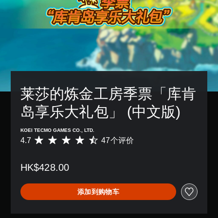
莱莎的炼金工房季票「库肯
岛享乐大礼包」 (中文版)
KOEI TECMO GAMES CO., LTD.
4.7
47个评价
平
均
评
HK$428.00
价
4
.
添加到购物车
7
颗
星