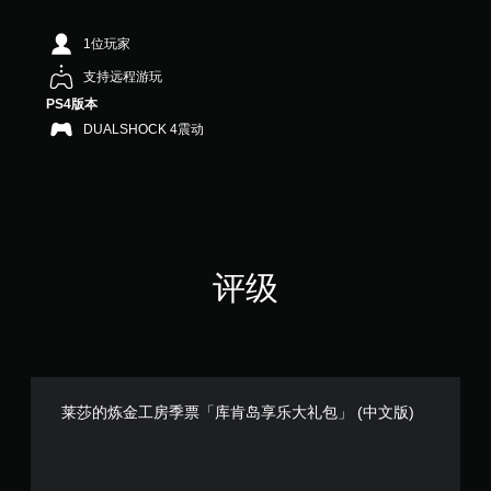
（
满
分
1位玩家
5
支持远程游玩
颗
星
PS4版本
，
DUALSHOCK 4震动
4
7
个
评
价
）
评级
莱莎的炼金工房季票「库肯岛享乐大礼包」 (中文版)