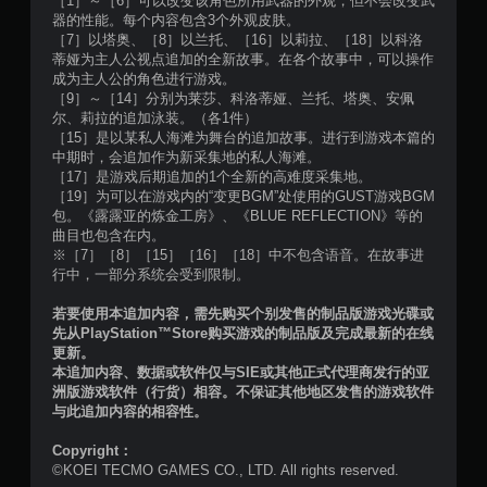
［1］～［6］可以改变该角色所用武器的外观，但不会改变武
器的性能。每个内容包含3个外观皮肤。
［7］以塔奥、［8］以兰托、［16］以莉拉、［18］以科洛
蒂娅为主人公视点追加的全新故事。在各个故事中，可以操作
成为主人公的角色进行游戏。
［9］～［14］分别为莱莎、科洛蒂娅、兰托、塔奥、安佩
尔、莉拉的追加泳装。（各1件）
［15］是以某私人海滩为舞台的追加故事。进行到游戏本篇的
中期时，会追加作为新采集地的私人海滩。
［17］是游戏后期追加的1个全新的高难度采集地。
［19］为可以在游戏内的“变更BGM”处使用的GUST游戏BGM
包。《露露亚的炼金工房》、《BLUE REFLECTION》等的
曲目也包含在内。
※［7］［8］［15］［16］［18］中不包含语音。在故事进
行中，一部分系统会受到限制。
若要使用本追加内容，需先购买个别发售的制品版游戏光碟或
先从PlayStation™Store购买游戏的制品版及完成最新的在线
更新。
本追加内容、数据或软件仅与SIE或其他正式代理商发行的亚
洲版游戏软件（行货）相容。不保证其他地区发售的游戏软件
与此追加内容的相容性。
Copyright：
©KOEI TECMO GAMES CO., LTD. All rights reserved.