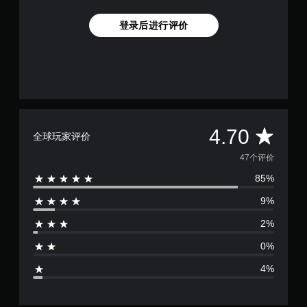
登录后进行评价
平
4.70
全球玩家评价
均
47个评价
85%
评
9%
价
2%
4
0%
.
4%
7