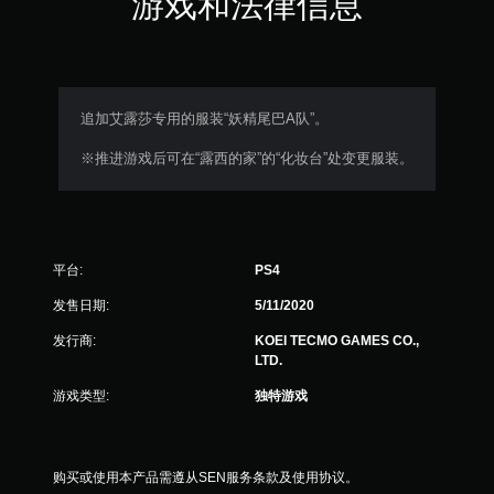
游戏和法律信息
颗
星
，
追加艾露莎专用的服装“妖精尾巴A队”。
2
※推进游戏后可在“露西的家”的“化妆台”处变更服装。
个
评
平台:
PS4
价
发售日期:
5/11/2020
）
发行商:
KOEI TECMO GAMES CO.,
LTD.
游戏类型:
独特游戏
购买或使用本产品需遵从SEN服务条款及使用协议。