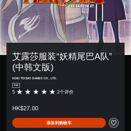
艾露莎服装“妖精尾巴A队” 
(中韩文版)
KOEI TECMO GAMES CO., LTD.
PS4
5
2个评价
平
均
评
HK$27.00
价
5
颗
添加到购物车
星
（