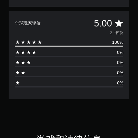
平
5.00
全球玩家评价
均
2个评价
100%
评
0%
价
0%
5
0%
颗
0%
星
（
满
分
5