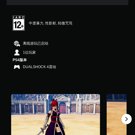
满
分
5
颗
中度暴力, 性影射, 轻微咒骂
星
，
2
个
离线游玩已启动
评
价
1位玩家
）
PS4版本
DUALSHOCK 4震动