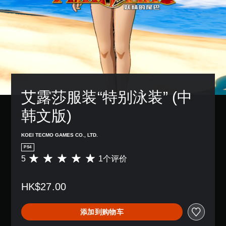
艾露莎服装“特别泳装” (中
韩文版)
KOEI TECMO GAMES CO., LTD.
PS4
5
1个评价
平
均
评
HK$27.00
价
5
颗
添加到购物车
星
（