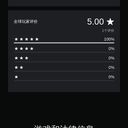
平
5.00
全球玩家评价
均
1个评价
100%
评
0%
价
0%
1
0%
颗
0%
星
（
满
分
5