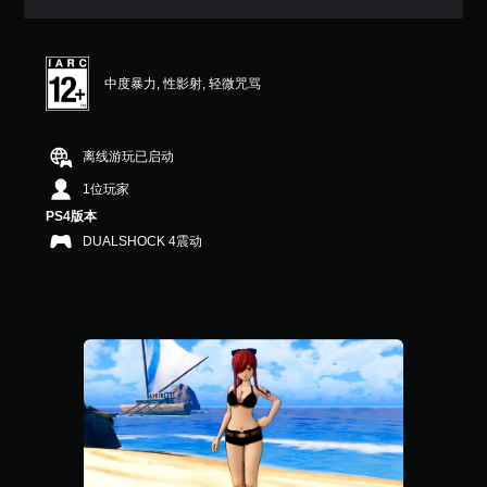
满
分
5
颗
中度暴力, 性影射, 轻微咒骂
星
，
1
个
离线游玩已启动
评
价
1位玩家
）
PS4版本
DUALSHOCK 4震动