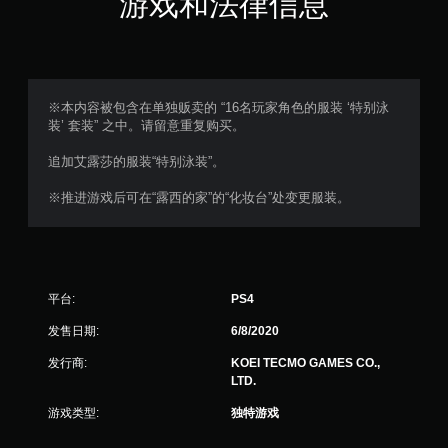
游戏和法律信息
颗
星
，
※本内容被包含在单独贩卖的 “16名玩家角色的服装 ‘特别泳
装’ 套装” 之中。请留意重复购买。
1
追加艾露莎的服装“特别泳装”。
个
※推进游戏后可在“露西的家”的“化妆台”处变更服装。
评
价
）
平台:
PS4
发售日期:
6/8/2020
发行商:
KOEI TECMO GAMES CO.,
LTD.
游戏类型:
独特游戏