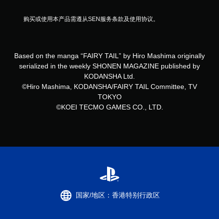
购买或使用本产品需遵从SEN服务条款及使用协议。
Based on the manga “FAIRY TAIL” by Hiro Mashima originally
serialized in the weekly SHONEN MAGAZINE published by
KODANSHA Ltd.
©Hiro Mashima, KODANSHA/FAIRY TAIL Committee, TV
TOKYO
©KOEI TECMO GAMES CO., LTD.
国家/地区：香港特别行政区