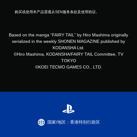
购买或使用本产品需遵从SEN服务条款及使用协议。
Based on the manga “FAIRY TAIL” by Hiro Mashima originally
serialized in the weekly SHONEN MAGAZINE published by
KODANSHA Ltd.
©Hiro Mashima, KODANSHA/FAIRY TAIL Committee, TV
TOKYO
©KOEI TECMO GAMES CO., LTD.
国家/地区：香港特别行政区