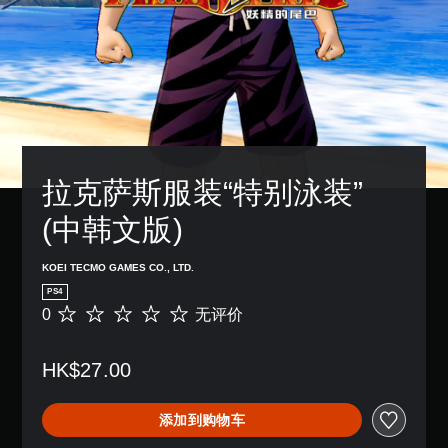
拉克萨斯服装“特别泳装” 
(中韩文版)
KOEI TECMO GAMES CO., LTD.
PS4
0
无评价
无
评
价
HK$27.00
添加到购物车