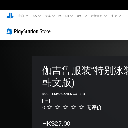
商店
PS5
游戏
PS Plus
配件
最新信息
支持
伽吉鲁服装“特别泳装
韩文版)
KOEI TECMO GAMES CO., LTD.
PS4
0
无评价
无
评
价
HK$27.00