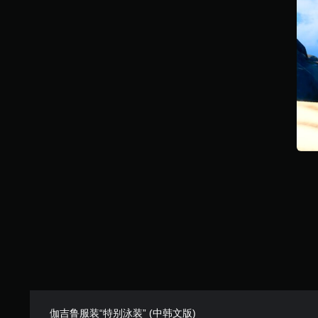
伽吉鲁服装“特别泳装” (中韩文版)