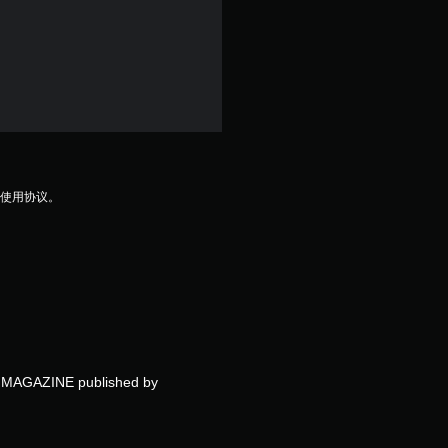
颗
星
，
1
个
及使用协议。
评
价
）
EN MAGAZINE published by