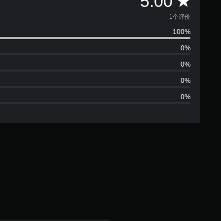
平
5.00
均
1个评价
100%
评
0%
价
0%
1
0%
0%
颗
星
（
满
分
5