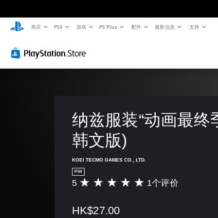
商店
PS5
游戏
PS Plus
配件
最新信息
支持
纳兹服装“动画最终季
韩文版)
KOEI TECMO GAMES CO., LTD.
PS4
5
1个评价
平
均
评
HK$27.00
价