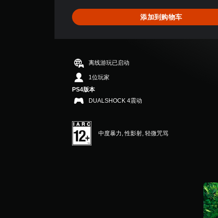
5
颗
添加到购物车
星
（
满
分
5
离线游玩已启动
颗
星
1位玩家
，
PS4版本
1
DUALSHOCK 4震动
个
评
价
）
中度暴力, 性影射, 轻微咒骂