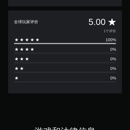
平
5.00
全球玩家评价
均
1个评价
100%
评
0%
价
0%
1
0%
颗
0%
星
（
满
分
5