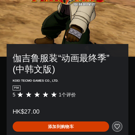
伽吉鲁服装“动画最终季” 
(中韩文版)
KOEI TECMO GAMES CO., LTD.
PS4
5
1个评价
平
均
评
HK$27.00
价
5
颗
添加到购物车
星
（