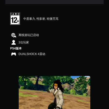
满
分
5
颗
中度暴力, 性影射, 轻微咒骂
星
，
1
个
离线游玩已启动
评
价
1位玩家
）
PS4版本
DUALSHOCK 4震动