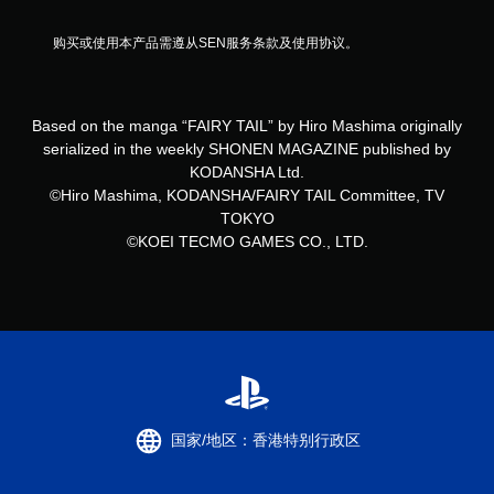
购买或使用本产品需遵从SEN服务条款及使用协议。
Based on the manga “FAIRY TAIL” by Hiro Mashima originally
serialized in the weekly SHONEN MAGAZINE published by
KODANSHA Ltd.
©Hiro Mashima, KODANSHA/FAIRY TAIL Committee, TV
TOKYO
©KOEI TECMO GAMES CO., LTD.
国家/地区：香港特别行政区