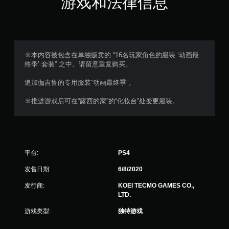
游戏和法律信息
颗
星
，
※本内容被包含在单独贩卖的 “16名玩家角色的服装 ‘动画最
终季’ 套装” 之中。请留意重复购买。
1
追加伽吉鲁的专用服装“动画最终季”。
个
※推进游戏后可在“露西的家”的“化妆台”处变更服装。
评
价
）
平台:
PS4
发售日期:
6/8/2020
发行商:
KOEI TECMO GAMES CO.,
LTD.
游戏类型:
独特游戏