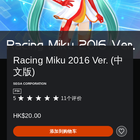
Racing Miku 2016 Ver. (中
文版)
SEGA CORPORATION
PS4
5
11个评价
平
均
评
HK$20.00
价
5
颗
添加到购物车
星
（