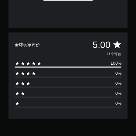
平
5.00
全球玩家评价
均
11个评价
100%
评
0%
价
0%
5
0%
颗
0%
星
（
满