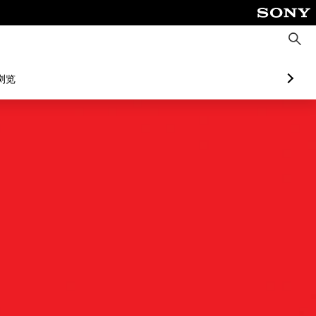
搜
索
浏览