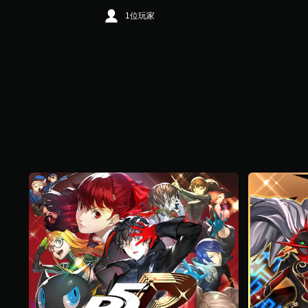
颗
星
1位玩家
，
3
1
K
个
评
价
）