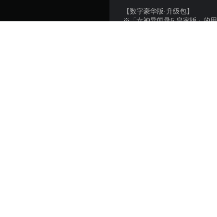
【数字豪华版·升级包】
※「女神异闻录5 皇家版」的
相同的内容。
※另有包含此单独商品的套装
以此意志去争夺吧。女神异闻录
全球累计销量突破270万份，
以及“充满未知的第3学期”的加
全新追加的地点·事件将进一
异变发生……！？敬请期待偷
Copyright：
©ATLUS ©SEGA
平台:
发售日期: