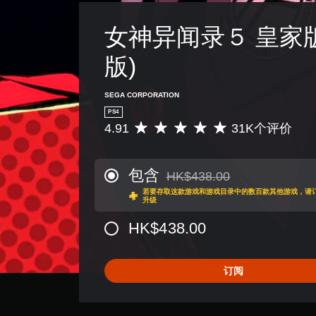
女神异闻录５ 皇家版
版)
SEGA CORPORATION
PS4
4.91
31K个评价
平
均
评
价
包含
HK$438.00
从原价HK$438.00折扣优惠
4
若要存取这款游戏和游戏目录中的数百款其他游戏，请订阅Play
.
升级
9
1
HK$438.00
颗
星
（
订阅
满
分
5