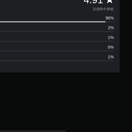
均
31000个评价
96%
评
2%
价
1%
4
0%
1%
.
9
1
颗
星
（