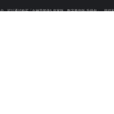
用户，可以通过购买「女神异闻录5 皇家版 数字豪华版·升级包」，获得和
包。请注意切勿重复购买。
5，新生（皇家版）。
斩获了多个奖项的侠盗·青春RPG「女神异闻录5」，在追加大量新要素后
入，「女神异闻录5」中尚未提及的“深层”即将揭晓……！
步充实学生生活。放学后的怪盗生活中，也会加入新的敌人、机关以及神秘
心怪盗团全新的活跃！
要在PS5上游玩此游戏，系统需要更新
PS4
PS5上游玩，但是可在PS4上使用的一
PlayStation.com/bc了解更多详细信息。
19/2/2020