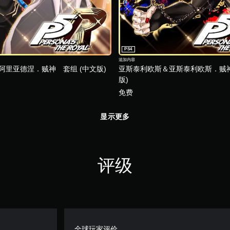
PS4
追加内容
阿里亚德涅．贼神 套组 (中文版)
亚斯泰利欧斯＆亚斯泰利欧斯．贼神
版)
免费
显示更多
评级
全球玩家评价