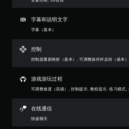
音量控制, 3D音效
可
控
以
制
存
即
字幕和说明文字
取
可
涵
游
字幕（基本）
盖
玩
整
游
个
戏
游
。
控制
戏
的
控制器重新映射（基本）, 可调整操作杆反转（基本）,
无
无
需
后
触
果
游戏游玩过程
环
控
境
即
可调整难度（高级）, 控制提示, 教程提示, 练习模式,
练
可
习
游
如
玩
何
在线通信
游
您
玩
快速聊天
无
。
需