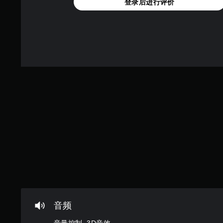
登录后进行评价
以
选
随
项
时
。
查
看
无
游
需
戏
运
游
玩
动
过
控
程
制
教
即
程
可
信
游
息
。
玩
您
练
无
需
习
使
模
用
音频
式
运
您
动