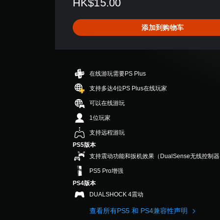
HK$15.00
或
为
图
价
为
的
单
静
标
5
其
字
独
音
，
颗
他
幕
添加到购物车
激
。
以
星
预
。
活
便
（
设
一
更
满
布
3
系
易
分
局
D
列
于
5
，
在线游玩需要PS Plus
音
辅
与
颗
或
助
效
其
星
者
支持多达4位PS Plus在线玩家
功
他
，
我
您
可以在线游玩
能
玩
4
们
可
，
家
个
提
1位玩家
以
帮
通
评
供
开
助
支持远程游玩
信
价
一
启
您
。
）
些
PS5版本
音
游
重
频
支持震动功能和扳机效果（DualSense无线控制
玩
新
输
游
PS5 Pro增强
映
出
戏
射
PS4版本
，
。
支
以
DUALSHOCK 4震动
持
便
。
控
查看所有PS5 和 PS4兼容性声明
享