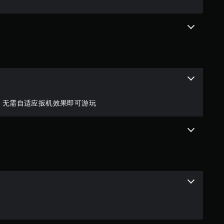
4
个
评
价
）
, 无需自适应扳机效果即可游玩