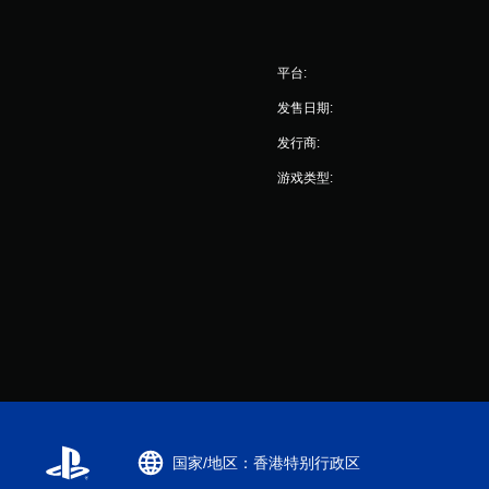
玩
暂
停
您
游
无
平台:
戏
需
（
打
发售日期:
仅
开
限
发行商:
控
离
制
游戏类型:
线
器
游
震
玩
动
）
/
。
触
觉
反
馈
即
可
游
玩
游
戏
国家/地区：香港特别行政区
。