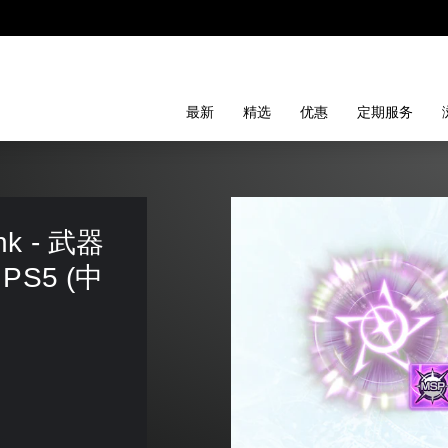
最新
精选
优惠
定期服务
ink - 武器
S5 (中