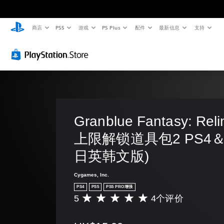
商店
PS5
游戏
PS Plus
配件
最新信息
支持
音
字
控
可
快
量
幕
制
调
速
控
（
器
整
聊
制
基
重
难
天
本
新
度
您
您
）
映
（
可
可
以
射
高
以
游
调
发
（
级
戏
低
送
仅
基
）
Granblue Fantasy: Rel
单
和
包
本
您
个
接
上限解锁道具包2 PS4＆P
括
）
可
音
收
主
以
频
预
您
日英韩文版)
要
自
音
设
可
故
定
量
字
以
事
Cygames, Inc.
义
并
词
将
和
挑
PS4
PS5
PS5 PRO增强
将
、
控
主
战
5
4个评价
其
短
平
制
要
等
设
语
均
变
角
级
置
或
评
更
色