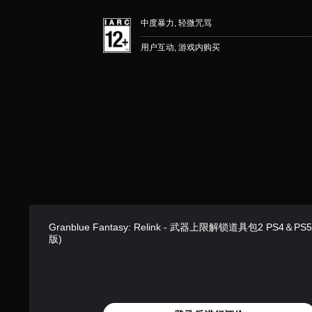
受
制
环
可
提
中度暴力, 轻微咒骂
绕
调
示
音
用户互动, 游戏内购买
整
您
效
操
可
。
作
以
随
杆
时
反
查
转
看
（
游
基
戏
本
控
制
）
。
提
供
Granblue Fantasy: Relink - 武器上限解锁道具包2 PS4＆P
教
一
版)
些
程
反
提
转
示
操
您
作
可
杆